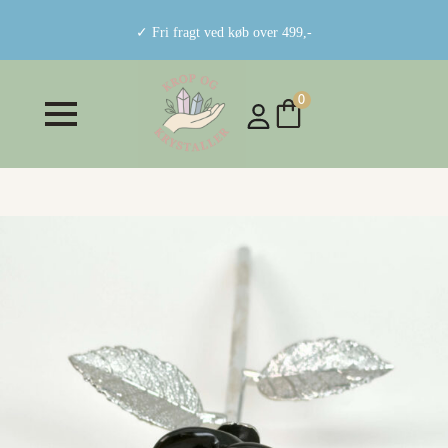
✓ Fri fragt ved køb over 499,-
0