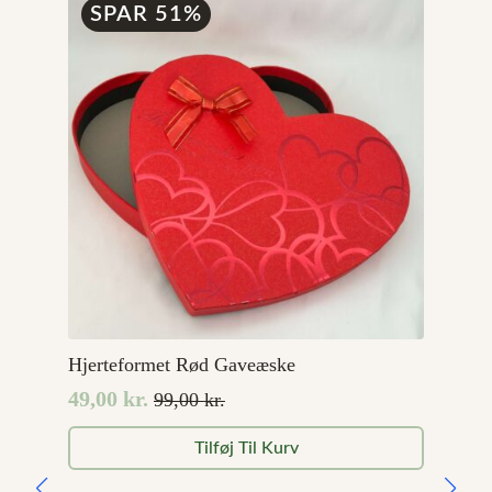
SPAR 51%
Hjerteformet Rød Gaveæske
49,00
kr.
99,00
kr.
Den
Den
oprindelige
aktuelle
Tilføj Til Kurv
pris
pris
var:
er: