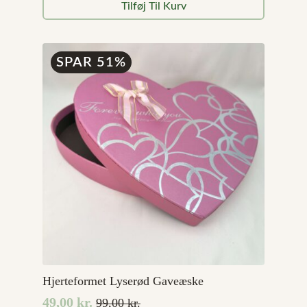
Tilføj Til Kurv
pris
pris
var:
er:
499,00 kr..
349,00 kr..
SPAR 51%
Hjerteformet Lyserød Gaveæske
49,00
kr.
99,00
kr.