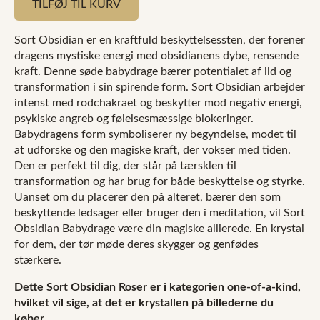
TILFØJ TIL KURV
sølvfarvet
stilk
(STOR)
Sort Obsidian er en kraftfuld beskyttelsessten, der forener
antal
dragens mystiske energi med obsidianens dybe, rensende
kraft. Denne søde babydrage bærer potentialet af ild og
transformation i sin spirende form. Sort Obsidian arbejder
intenst med rodchakraet og beskytter mod negativ energi,
psykiske angreb og følelsesmæssige blokeringer.
Babydragens form symboliserer ny begyndelse, modet til
at udforske og den magiske kraft, der vokser med tiden.
Den er perfekt til dig, der står på tærsklen til
transformation og har brug for både beskyttelse og styrke.
Uanset om du placerer den på alteret, bærer den som
beskyttende ledsager eller bruger den i meditation, vil Sort
Obsidian Babydrage være din magiske allierede. En krystal
for dem, der tør møde deres skygger og genfødes
stærkere.
Dette Sort Obsidian Roser er i kategorien one-of-a-kind,
hvilket vil sige, at det er krystallen på billederne du
køber.