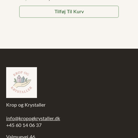
Den
Den
oprindelige
aktuelle
Tilføj Til Kurv
pris
pris
var:
er:
99,00 kr..
49,00 kr..
Krop og Krystaller
info@kropogkrystaller.dk
+45 60 14 06 37
Valmuevej 46