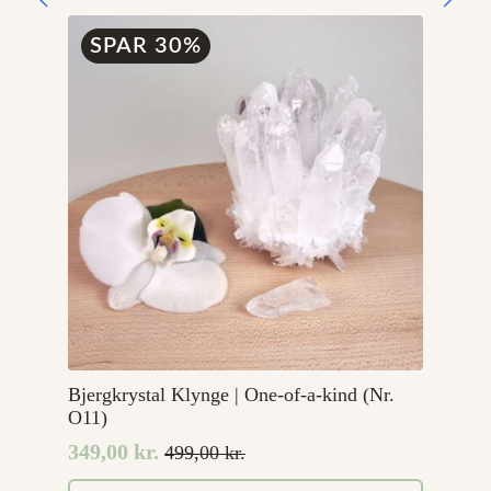
99,00 kr..
49,00 kr..
SPAR 30%
Bjergkrystal Klynge | One-of-a-kind (Nr.
O11)
349,00
kr.
499,00
kr.
Den
Den
oprindelige
aktuelle