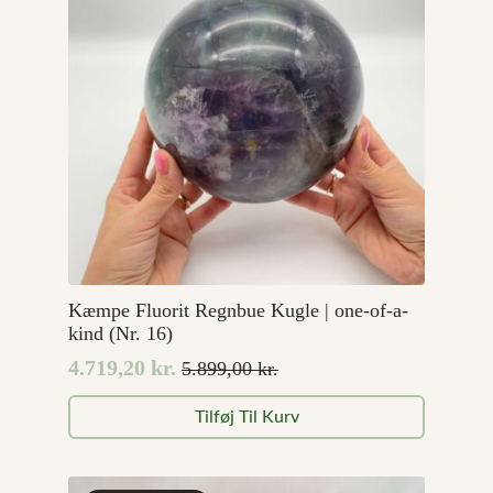
Kæmpe Fluorit Regnbue Kugle | one-of-a-
kind (Nr. 16)
4.719,20
kr.
5.899,00
kr.
Den
Den
oprindelige
aktuelle
Tilføj Til Kurv
pris
pris
var:
er:
5.899,00 kr..
4.719,20 kr..