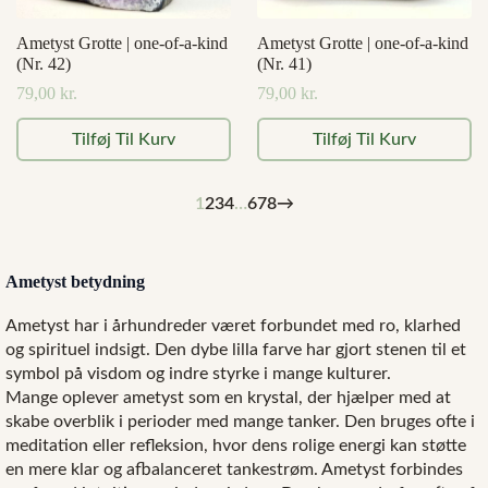
Ametyst Grotte | one-of-a-kind
Ametyst Grotte | one-of-a-kind
(Nr. 42)
(Nr. 41)
79,00
kr.
79,00
kr.
Tilføj Til Kurv
Tilføj Til Kurv
1
2
3
4
…
6
7
8
→
Ametyst betydning
Ametyst har i århundreder været forbundet med ro, klarhed
og spirituel indsigt. Den dybe lilla farve har gjort stenen til et
symbol på visdom og indre styrke i mange kulturer.
Mange oplever ametyst som en krystal, der hjælper med at
skabe overblik i perioder med mange tanker. Den bruges ofte i
meditation eller refleksion, hvor dens rolige energi kan støtte
en mere klar og afbalanceret tankestrøm. Ametyst forbindes