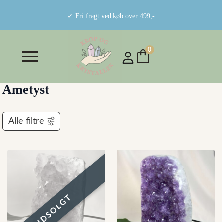
✓ Fri fragt ved køb over 499,-
0
Ametyst
Alle filtre