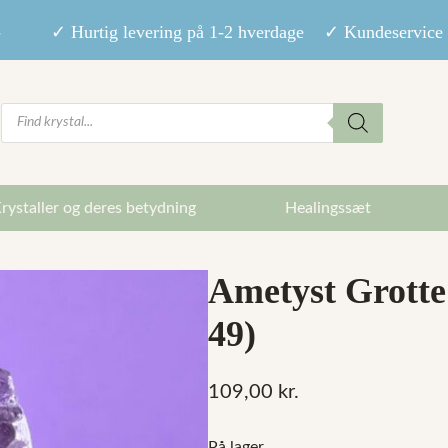
9,- ✓ Hurtig levering på 1-2 hverdage ✓ Kundeservice m
Products
search
rystaller og deres betydning
Healingssæt
Ametyst Grotte 
49)
109,00
kr.
På lager