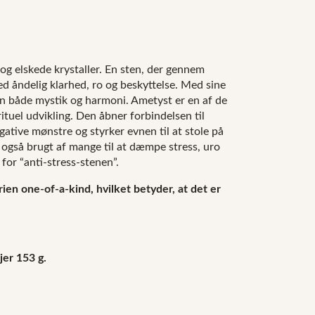
og elskede krystaller. En sten, der gennem
d åndelig klarhed, ro og beskyttelse. Med sine
en både mystik og harmoni. Ametyst er en af de
rituel udvikling. Den åbner forbindelsen til
gative mønstre og styrker evnen til at stole på
 også brugt af mange til at dæmpe stress, uro
for “anti-stress-stenen”.
ien one-of-a-kind, hvilket betyder, at det er
jer 153
g.