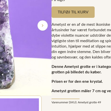
TILFØJ TIL KURV
Ametyst er en af de mest ikoniske 
årtusinder har været forbundet me
dybe violette nuancer udstråler d
vigtigste sten til meditation og spi
intuition, hjælper med at slippe ne
din egen indre stemme. Den bliver
og søvnbesvær, og den kaldes ofte 
Denne Ametyst grotte er i kategor
grotten på billedet du køber.
Prisen er for den ene krystal.
Ametyst grotten måler 7 cm og ve
Varenummer (SKU):
Ametyst grotte 49