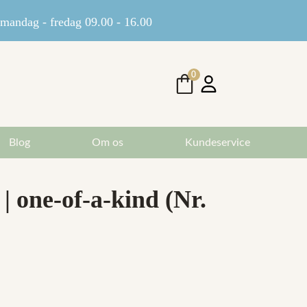
andag - fredag 09.00 - 16.00
0
Blog
Om os
Kundeservice
| one-of-a-kind (Nr.