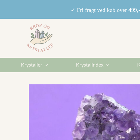
✓ Fri fragt ved køb over 49
Krystaller
Krystalindex
K