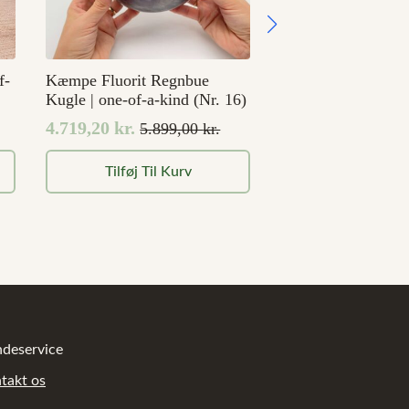
f-
Kæmpe Fluorit Regnbue
Kugle | one-of-a-kind (Nr. 16)
4.719,20
kr.
5.899,00
kr.
Den
Den
oprindelige
aktuelle
Tilføj Til Kurv
pris
pris
var:
er:
5.899,00 kr..
4.719,20 kr..
deservice
takt os