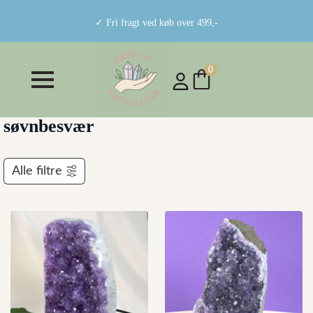
✓ Fri fragt ved køb over 499,-
0
søvnbesvær
Alle filtre