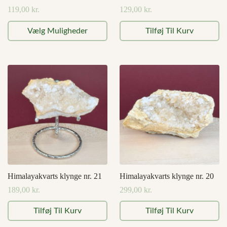
119,00
kr.
129,00
kr.
Dette
Vælg Muligheder
Tilføj Til Kurv
vare
har
flere
varianter.
Mulighederne
kan
vælges
på
varesiden
Himalayakvarts klynge nr. 21
Himalayakvarts klynge nr. 20
189,00
kr.
299,00
kr.
Tilføj Til Kurv
Tilføj Til Kurv