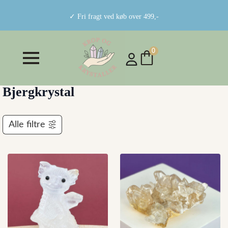
✓ Fri fragt ved køb over 499,-
0
Bjergkrystal
Alle filtre