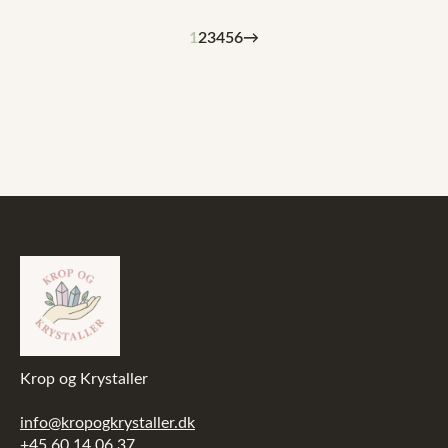
1
2
3
4
5
6
→
Krop og Krystaller
info@kropogkrystaller.dk
+45 60 14 06 37