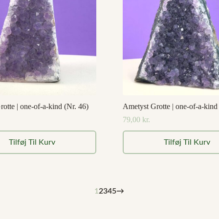
otte | one-of-a-kind (Nr. 46)
Ametyst Grotte | one-of-a-kind
79,00
kr.
Tilføj Til Kurv
Tilføj Til Kurv
1
2
3
4
5
→