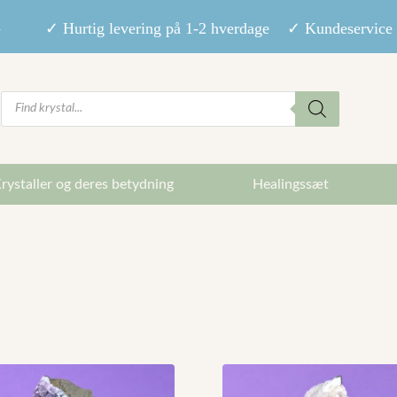
9,- ✓ Hurtig levering på 1-2 hverdage ✓ Kundeservice m
Products
search
rystaller og deres betydning
Healingssæt