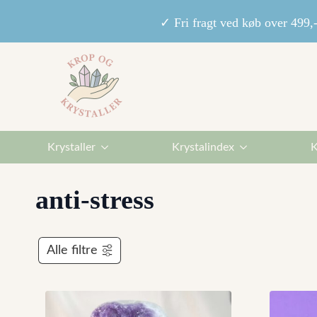
✓ Fri fragt ved køb over 49
Krystaller
Krystalindex
K
anti-stress
Alle filtre