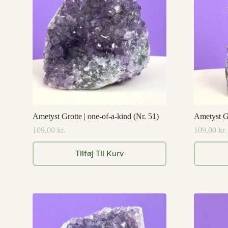
Ametyst Grotte | one-of-a-kind (Nr. 51)
Ametyst Gr
109,00
kr.
109,00
kr.
Tilføj Til Kurv