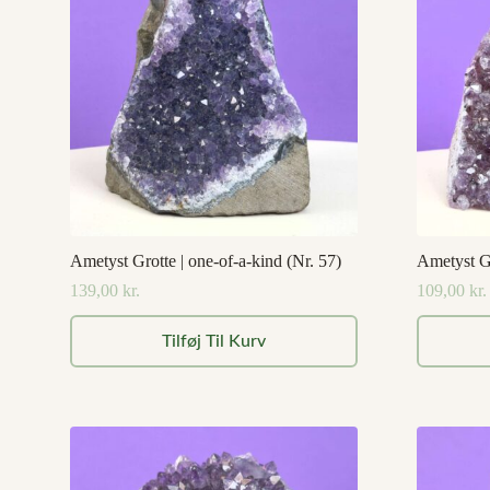
Ametyst Grotte | one-of-a-kind (Nr. 57)
Ametyst Gr
139,00
kr.
109,00
kr.
Tilføj Til Kurv