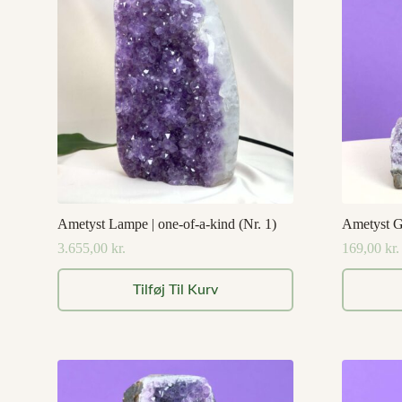
Ametyst Lampe | one-of-a-kind (Nr. 1)
Ametyst Gr
3.655,00
kr.
169,00
kr.
Tilføj Til Kurv