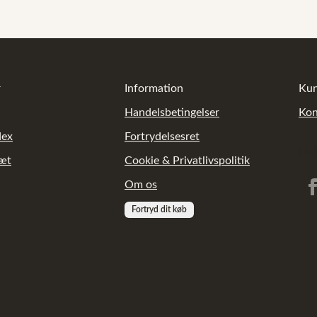
r
Information
Kun
Handelsbetingelser
Kon
dex
Fortrydelsesret
[re
sæt
Cookie & Privatlivspolitik
Om os
Fortryd dit køb