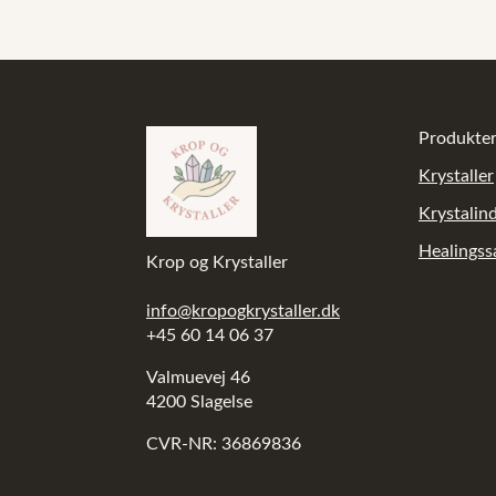
Produkte
Krystaller
Krystalin
Healings
Krop og Krystaller
info@kropogkrystaller.dk
+45 60 14 06 37
Valmuevej 46
4200 Slagelse
CVR-NR: 36869836