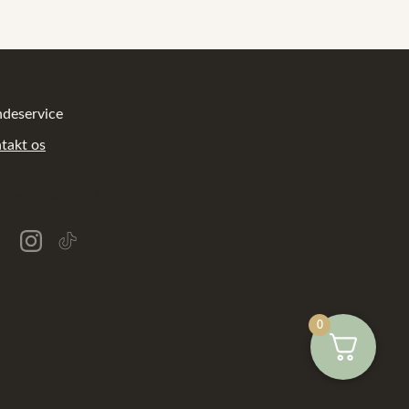
deservice
takt os
viewkit_tp_mini]
0