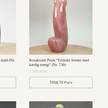
-kind (Nr.
Rosakvarts Penis “Erotiske former med
kærlig energi” (Nr. 730)
1.599,00
kr.
Tilføj Til Kurv