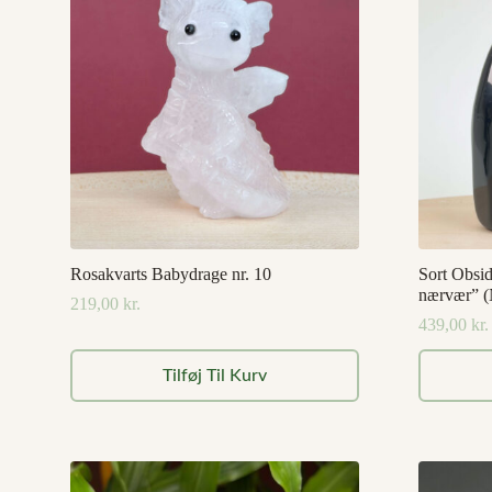
Rosakvarts Babydrage nr. 10
Sort Obsi
nærvær” (
219,00
kr.
439,00
kr.
Tilføj Til Kurv