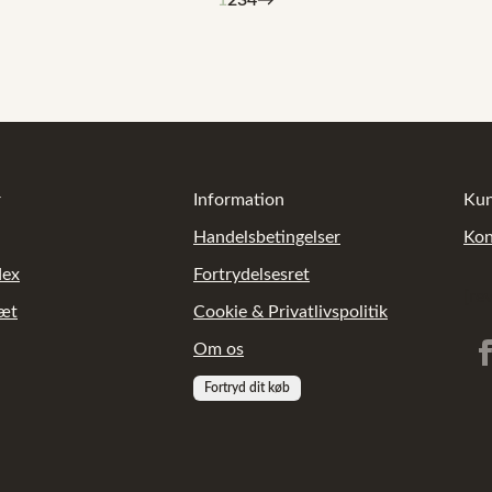
1
2
3
4
→
r
Information
Kun
Handelsbetingelser
Kon
dex
Fortrydelsesret
[re
sæt
Cookie & Privatlivspolitik
Om os
Fortryd dit køb