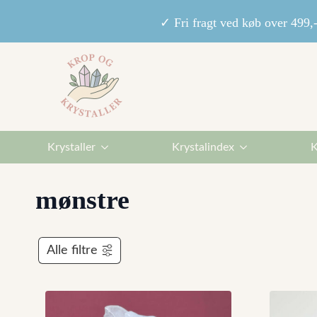
✓ Fri fragt ved køb over 49
Krystaller
Krystalindex
K
mønstre
Alle filtre