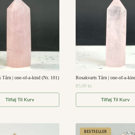
 Tårn | one-of-a-kind (Nr. 101)
Rosakvarts Tårn | one-of-a-kin
85,00
kr.
Tilføj Til Kurv
Tilføj Til Kurv
BESTSELLER