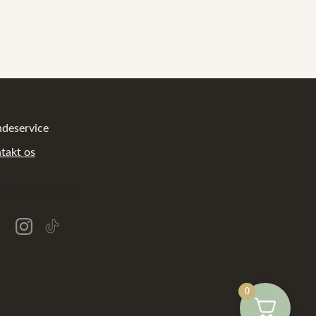
deservice
takt os
viewkit_tp_mini]
0