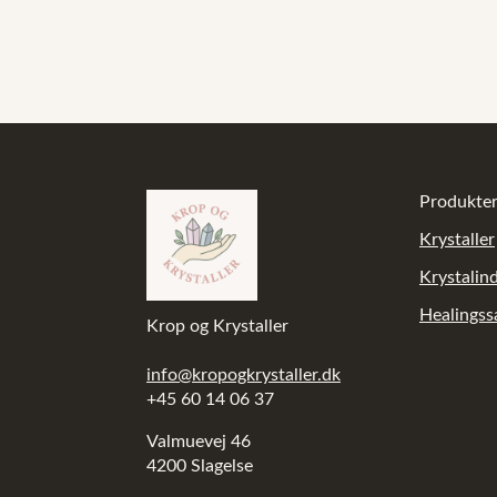
Produkte
Krystaller
Krystalin
Healings
Krop og Krystaller
info@kropogkrystaller.dk
+45 60 14 06 37
Valmuevej 46
4200 Slagelse