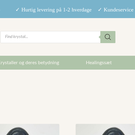
9,- ✓ Hurtig levering på 1-2 hverdage ✓ Kundeservice m
Products
search
rystaller og deres betydning
Healingssæt