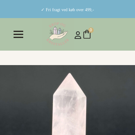
✓ Fri fragt ved køb over 499,-
0