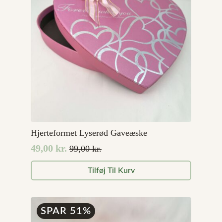
Hjerteformet Lyserød Gaveæske
49,00
kr.
99,00
kr.
Den
Den
oprindelige
aktuelle
Tilføj Til Kurv
pris
pris
var:
er:
99,00 kr..
49,00 kr..
SPAR 51%