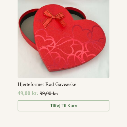
Hjerteformet Rød Gaveæske
49,00
kr.
99,00
kr.
Den
Den
oprindelige
aktuelle
Tilføj Til Kurv
pris
pris
var:
er:
99,00 kr..
49,00 kr..