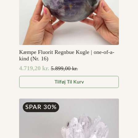
Kæmpe Fluorit Regnbue Kugle | one-of-a-
kind (Nr. 16)
4.719,20
kr.
5.899,00
kr.
Den
Den
oprindelige
aktuelle
Tilføj Til Kurv
pris
pris
var:
er:
5.899,00 kr..
4.719,20 kr..
SPAR 30%