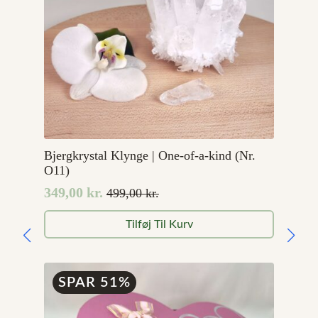
Bjergkrystal Klynge | One-of-a-kind (Nr.
O11)
349,00
kr.
499,00
kr.
Den
Den
oprindelige
aktuelle
Tilføj Til Kurv
pris
pris
var:
er:
499,00 kr..
349,00 kr..
SPAR 51%