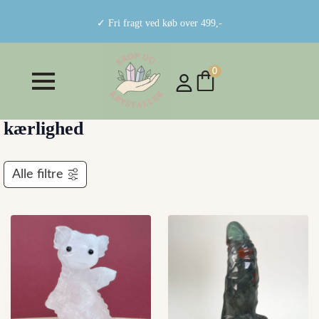
✓ Fri fragt ved køb over 499,-
0
kærlighed
Alle filtre