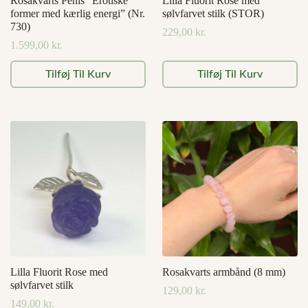
Rosakvarts Penis “Erotiske
Lilla Fluorit Rose med
former med kærlig energi” (Nr.
sølvfarvet stilk (STOR)
730)
229,00
kr.
1.599,00
kr.
Tilføj Til Kurv
Tilføj Til Kurv
Lilla Fluorit Rose med
Rosakvarts armbånd (8 mm)
sølvfarvet stilk
129,00
kr.
149,00
kr.