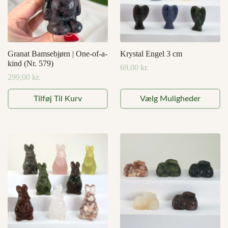
Granat Bamsebjørn | One-of-a-
Krystal Engel 3 cm
kind (Nr. 579)
69,00
kr.
299,00
kr.
Dette
Tilføj Til Kurv
Vælg Muligheder
vare
har
flere
varianter.
Mulighederne
kan
vælges
på
varesiden