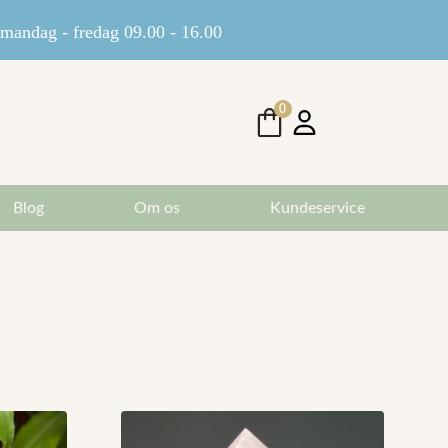
andag - fredag 09.00 - 16.00
0
Blog
Om os
Kundeservice