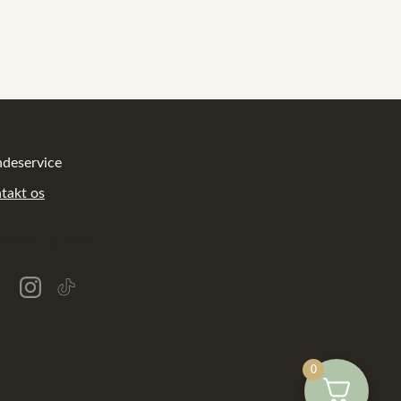
deservice
takt os
viewkit_tp_mini]
0