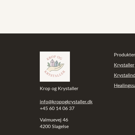
Produkte
Krystaller
Krystalin
Healings
Krop og Krystaller
info@kropogkrystaller.dk
+45 60 14 06 37
Valmuevej 46
4200 Slagelse