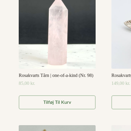
Rosakvarts Tårn | one-of-a-kind (Nr. 98)
Rosakvarts
85,00
kr.
149,00
kr.
Tilføj Til Kurv