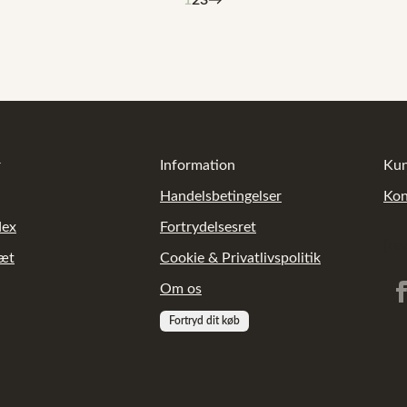
1
2
3
→
r
Information
Kun
Handelsbetingelser
Kon
dex
Fortrydelsesret
[re
sæt
Cookie & Privatlivspolitik
Om os
Fortryd dit køb