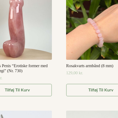
s Penis “Erotiske former med
Rosakvarts armbånd (8 mm)
rgi” (Nr. 730)
129,00
kr.
r.
Tilføj Til Kurv
Tilføj Til Kurv