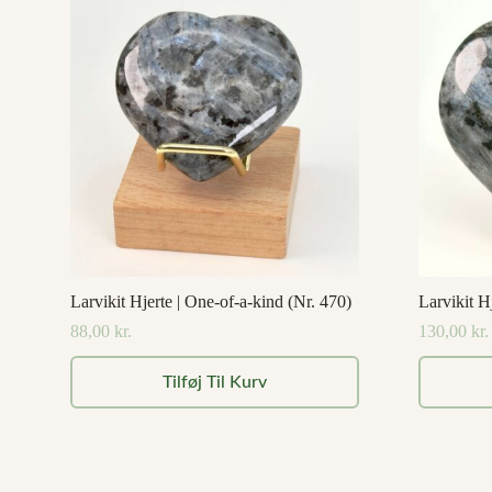
Larvikit Hjerte | One-of-a-kind (Nr. 470)
Larvikit H
88,00
kr.
130,00
kr.
Tilføj Til Kurv