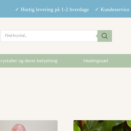
9,- ✓ Hurtig levering på 1-2 hverdage ✓ Kundeservice m
Products
search
rystaller og deres betydning
Healingssæt