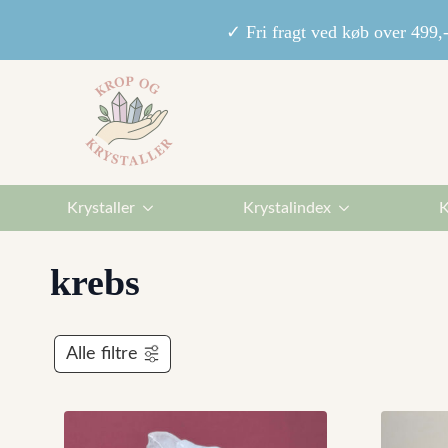
✓ Fri fragt ved køb over 49
Krystaller
Krystalindex
K
krebs
Alle filtre