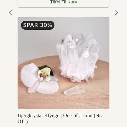
Tilføj Til Kurv
pris
pris
var:
er:
5.899,00 kr..
4.719,20 kr..
SPAR 30%
Bjergkrystal Klynge | One-of-a-kind (Nr.
O11)