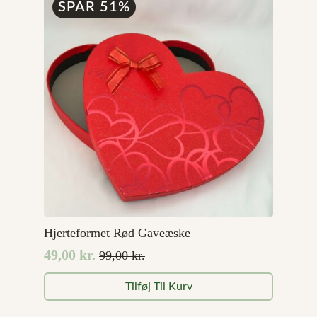
SPAR 51%
Hjerteformet Rød Gaveæske
49,00
kr.
99,00
kr.
Den
Den
oprindelige
aktuelle
Tilføj Til Kurv
pris
pris
var:
er: