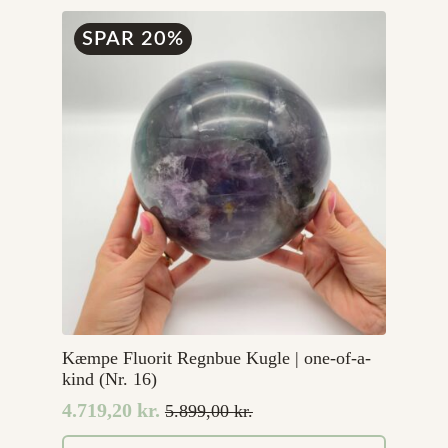
99,00 kr..
49,00 kr..
SPAR 20%
Kæmpe Fluorit Regnbue Kugle | one-of-a-
kind (Nr. 16)
4.719,20
kr.
5.899,00
kr.
Den
Den
oprindelige
aktuelle