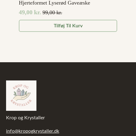
Hjerteformet Lyserød Gaveæske
49,00
kr.
99,00
kr.
Den
Den
oprindelige
aktuelle
Tilføj Til Kurv
pris
pris
var:
er:
99,00 kr..
49,00 kr..
Krop og Krystaller
info@kropogkrystaller.dk