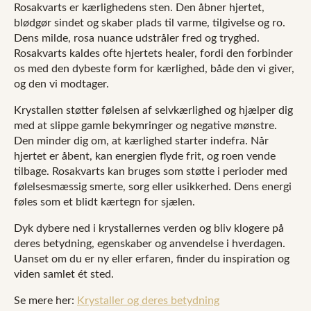
Rosakvarts er kærlighedens sten. Den åbner hjertet,
blødgør sindet og skaber plads til varme, tilgivelse og ro.
Dens milde, rosa nuance udstråler fred og tryghed.
Rosakvarts kaldes ofte hjertets healer, fordi den forbinder
os med den dybeste form for kærlighed, både den vi giver,
og den vi modtager.
Krystallen støtter følelsen af selvkærlighed og hjælper dig
med at slippe gamle bekymringer og negative mønstre.
Den minder dig om, at kærlighed starter indefra. Når
hjertet er åbent, kan energien flyde frit, og roen vende
tilbage. Rosakvarts kan bruges som støtte i perioder med
følelsesmæssig smerte, sorg eller usikkerhed. Dens energi
føles som et blidt kærtegn for sjælen.
Dyk dybere ned i krystallernes verden og bliv klogere på
deres betydning, egenskaber og anvendelse i hverdagen.
Uanset om du er ny eller erfaren, finder du inspiration og
viden samlet ét sted.
Se mere her:
Krystaller og deres betydning