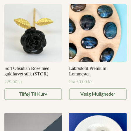
Sort Obsidian Rose med
Labradorit Premium
guldfarvet stilk (STOR)
Lommesten
229,00
kr.
Fra
59,00
kr.
Dette
Tilføj Til Kurv
Vælg Muligheder
vare
har
flere
varianter.
Mulighederne
kan