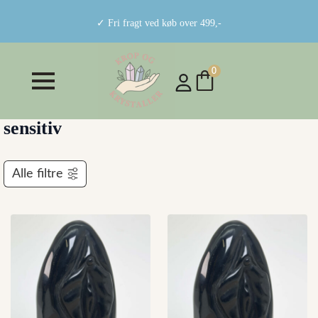
✓ Fri fragt ved køb over 499,-
0
sensitiv
Alle filtre