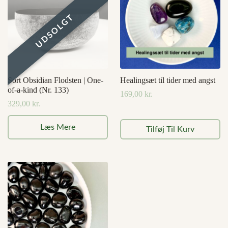
vælges
på
varesiden
Sort Obsidian Flodsten | One-
Healingsæt til tider med angst
of-a-kind (Nr. 133)
169,00
kr.
329,00
kr.
Læs Mere
Tilføj Til Kurv