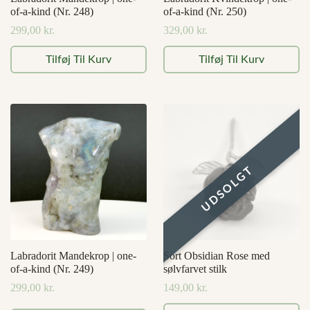
of-a-kind (Nr. 248)
of-a-kind (Nr. 250)
299,00
kr.
329,00
kr.
Tilføj Til Kurv
Tilføj Til Kurv
Labradorit Mandekrop | one-
Sort Obsidian Rose med
of-a-kind (Nr. 249)
sølvfarvet stilk
299,00
kr.
149,00
kr.