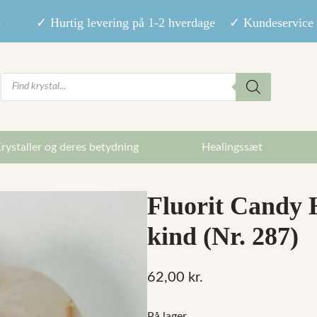
9,- ✓ Hurtig levering på 1-2 hverdage ✓ Kundeservice m
Products
search
rystaller og deres betydning
Healingssæt
Fluorit Candy H
kind (Nr. 287)
62,00
kr.
På lager