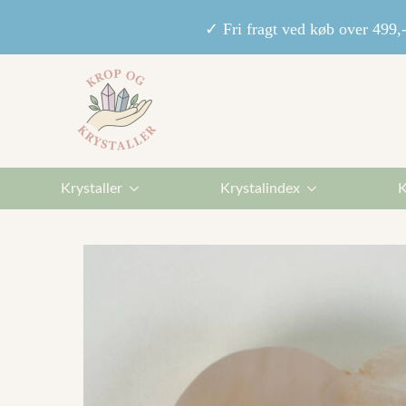
✓ Fri fragt ved køb over 49
Krystaller
Krystalindex
K