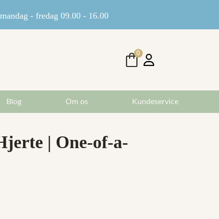
andag - fredag 09.00 - 16.00
0
Blog
Om os
Kundeservice
jerte | One-of-a-