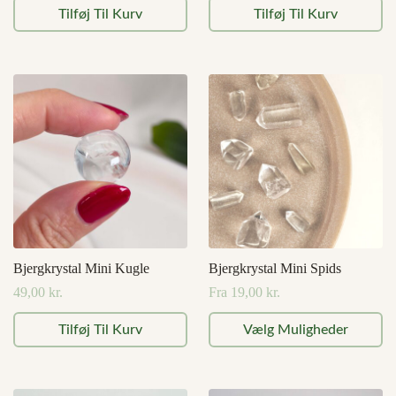
Tilføj Til Kurv
Tilføj Til Kurv
Bjergkrystal Mini Kugle
Bjergkrystal Mini Spids
49,00
kr.
Fra
19,00
kr.
Dette
Tilføj Til Kurv
Vælg Muligheder
vare
har
flere