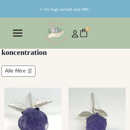
✓ Fri fragt ved køb over 499,-
0
koncentration
Alle filtre