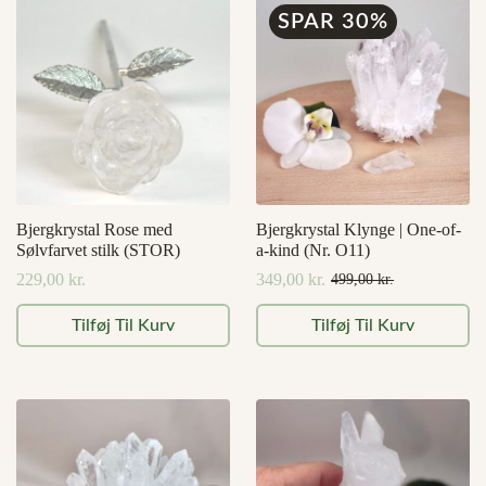
varianter.
SPAR 30%
Mulighederne
kan
vælges
på
varesiden
Bjergkrystal Rose med
Bjergkrystal Klynge | One-of-
Sølvfarvet stilk (STOR)
a-kind (Nr. O11)
229,00
kr.
349,00
kr.
499,00
kr.
Den
Den
oprindelige
aktuelle
Tilføj Til Kurv
Tilføj Til Kurv
pris
pris
var:
er:
499,00 kr..
349,00 kr..