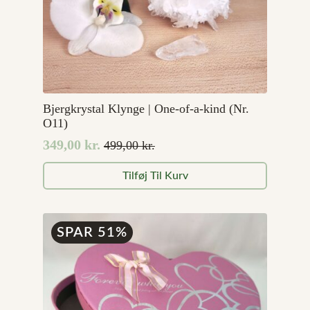
Bjergkrystal Klynge | One-of-a-kind (Nr.
O11)
349,00
kr.
499,00
kr.
Den
Den
oprindelige
aktuelle
Tilføj Til Kurv
pris
pris
var:
er:
499,00 kr..
349,00 kr..
SPAR 51%