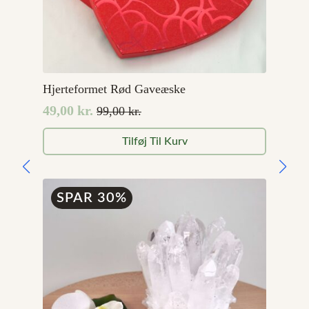
Hjerteformet Rød Gaveæske
49,00
kr.
99,00
kr.
Den
Den
oprindelige
aktuelle
Tilføj Til Kurv
pris
pris
var:
er:
99,00 kr..
49,00 kr..
SPAR 30%