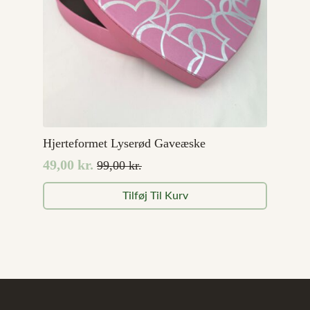
Hjerteformet Lyserød Gaveæske
49,00
kr.
99,00
kr.
Den
Den
oprindelige
aktuelle
Tilføj Til Kurv
pris
pris
var:
er:
99,00 kr..
49,00 kr..