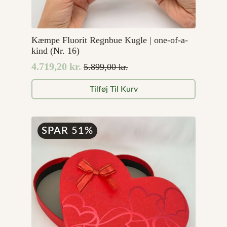
Kæmpe Fluorit Regnbue Kugle | one-of-a-
kind (Nr. 16)
4.719,20
kr.
5.899,00
kr.
Den
Den
oprindelige
aktuelle
Tilføj Til Kurv
pris
pris
var:
er:
5.899,00 kr..
4.719,20 kr..
SPAR 51%