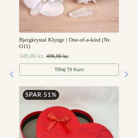
Bjergkrystal Klynge | One-of-a-kind (Nr.
O11)
349,00
kr.
499,00
kr.
Den
Den
oprindelige
aktuelle
Tilføj Til Kurv
pris
pris
var:
er:
499,00 kr..
349,00 kr..
SPAR 51%