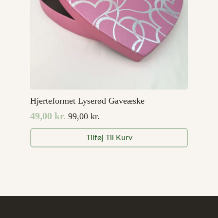
Hjerteformet Lyserød Gaveæske
49,00
kr.
99,00
kr.
Den
Den
oprindelige
aktuelle
Tilføj Til Kurv
pris
pris
var:
er:
99,00 kr..
49,00 kr..