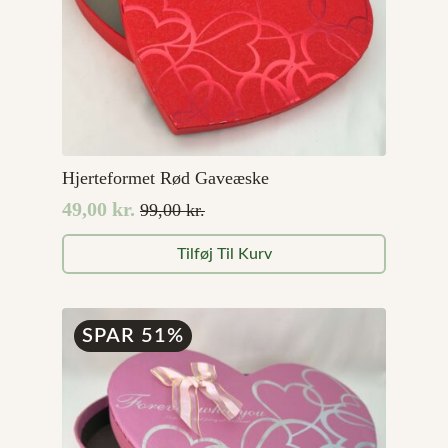
Hjerteformet Rød Gaveæske
49,00
kr.
99,00
kr.
Den
Den
oprindelige
aktuelle
Tilføj Til Kurv
pris
pris
var:
er:
99,00 kr..
49,00 kr..
SPAR 51%