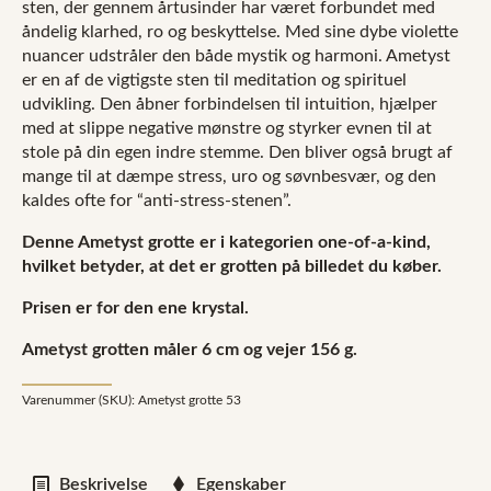
sten, der gennem årtusinder har været forbundet med
åndelig klarhed, ro og beskyttelse. Med sine dybe violette
nuancer udstråler den både mystik og harmoni. Ametyst
er en af de vigtigste sten til meditation og spirituel
udvikling. Den åbner forbindelsen til intuition, hjælper
med at slippe negative mønstre og styrker evnen til at
stole på din egen indre stemme. Den bliver også brugt af
mange til at dæmpe stress, uro og søvnbesvær, og den
kaldes ofte for “anti-stress-stenen”.
Denne Ametyst grotte er i kategorien one-of-a-kind,
hvilket betyder, at det er grotten på billedet du køber.
Prisen er for den ene krystal.
Ametyst grotten måler 6 cm og vejer 156
g.
Varenummer (SKU):
Ametyst grotte 53
Beskrivelse
Egenskaber