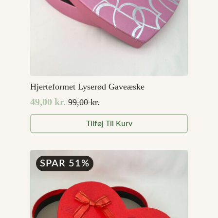
Hjerteformet Lyserød Gaveæske
49,00
kr.
99,00
kr.
Den
Den
oprindelige
aktuelle
Tilføj Til Kurv
pris
pris
var:
er:
99,00 kr..
49,00 kr..
SPAR 51%