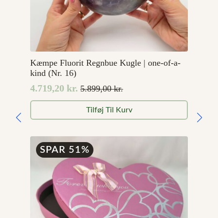
Kæmpe Fluorit Regnbue Kugle | one-of-a-
kind (Nr. 16)
4.719,20
kr.
5.899,00
kr.
Den
Den
oprindelige
aktuelle
Tilføj Til Kurv
pris
pris
var:
er:
5.899,00 kr..
4.719,20 kr..
SPAR 51%