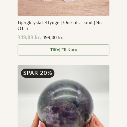
Bjergkrystal Klynge | One-of-a-kind (Nr.
O11)
349,00
kr.
499,00
kr.
Den
Den
oprindelige
aktuelle
Tilføj Til Kurv
pris
pris
var:
er:
499,00 kr..
349,00 kr..
SPAR 20%