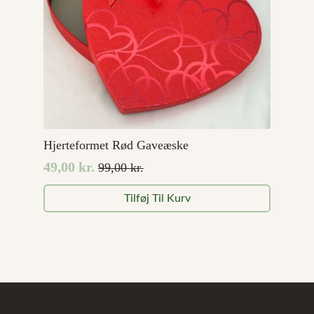
Hjerteformet Rød Gaveæske
49,00
kr.
99,00
kr.
Den
Den
oprindelige
aktuelle
Tilføj Til Kurv
pris
pris
var:
er:
99,00 kr..
49,00 kr..