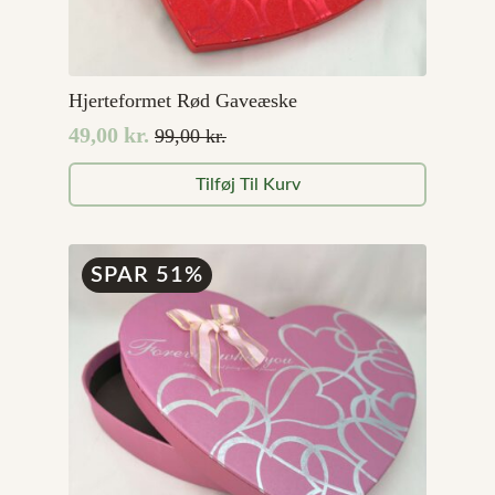
Hjerteformet Rød Gaveæske
49,00
kr.
99,00
kr.
Den
Den
oprindelige
aktuelle
Tilføj Til Kurv
pris
pris
var:
er:
99,00 kr..
49,00 kr..
SPAR 51%