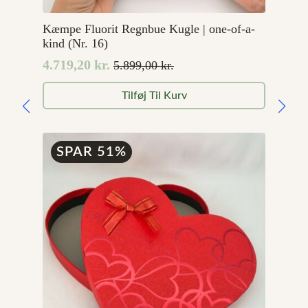
Kæmpe Fluorit Regnbue Kugle | one-of-a-
kind (Nr. 16)
4.719,20
kr.
5.899,00
kr.
Den
Den
oprindelige
aktuelle
Tilføj Til Kurv
pris
pris
var:
er:
5.899,00 kr..
4.719,20 kr..
SPAR 51%