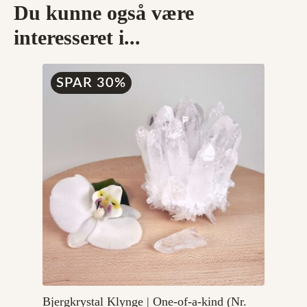
Du kunne også være
interesseret i...
SPAR 30%
Bjergkrystal Klynge | One-of-a-kind (Nr.