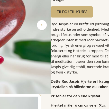
TILFØJ TIL KURV
Rød Jaspis er en kraftfuld jordnin
indre styrke og udholdenhed. Med 
brugt i årtusinder som symbol på v
arbejder intenst med rodchakraet o
jording, fysisk energi og seksuel vit
fokuseret og tilstede i kroppen. Den
energi eller har brug for mod til 
til meditation, bærer den som lomm
Jaspis give dig stabil, nærende kraf
og fysisk styrke.
Dette Rød Jaspis Hjerte er i kateg
krystallen på billederne du køber.
Prisen er for den éne krystal.
Hjertet måler 6 cm og vejer 95g.