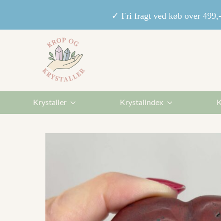
✓ Fri fragt ved køb over 49
Krystaller
Krystalindex
K