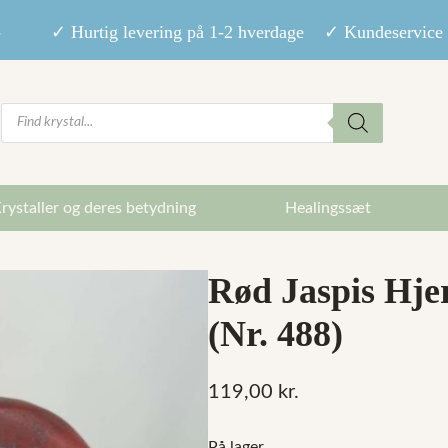
9,- ✓ Hurtig levering på 1-2 hverdage ✓ Kundeservice m
Products
search
rystaller og deres betydning
Healingssæt
Rød Jaspis Hjer
(Nr. 488)
119,00
kr.
På lager