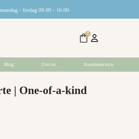
andag - fredag 09.00 - 16.00
0
Blog
Om os
Kundeservice
te | One-of-a-kind