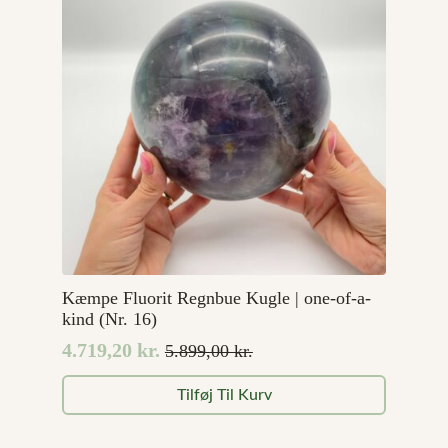
Kæmpe Fluorit Regnbue Kugle | one-of-a-
kind (Nr. 16)
4.719,20
kr.
5.899,00
kr.
Den
Den
oprindelige
aktuelle
Tilføj Til Kurv
pris
pris
var:
er: