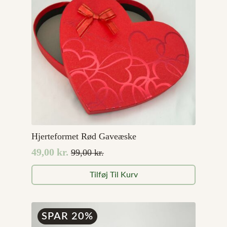
Hjerteformet Rød Gaveæske
49,00
kr.
99,00
kr.
Den
Den
oprindelige
aktuelle
Tilføj Til Kurv
pris
pris
var:
er:
99,00 kr..
49,00 kr..
SPAR 20%