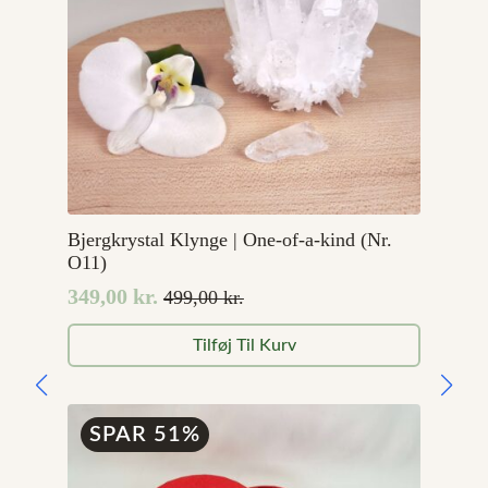
Bjergkrystal Klynge | One-of-a-kind (Nr.
O11)
349,00
kr.
499,00
kr.
Den
Den
oprindelige
aktuelle
Tilføj Til Kurv
pris
pris
var:
er:
499,00 kr..
349,00 kr..
SPAR 51%