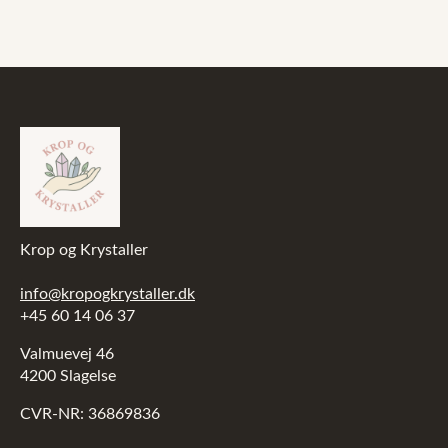
5.899,00 kr..
4.719,20 kr..
Krop og Krystaller
info@kropogkrystaller.dk
+45 60 14 06 37
Valmuevej 46
4200 Slagelse
CVR-NR: 36869836