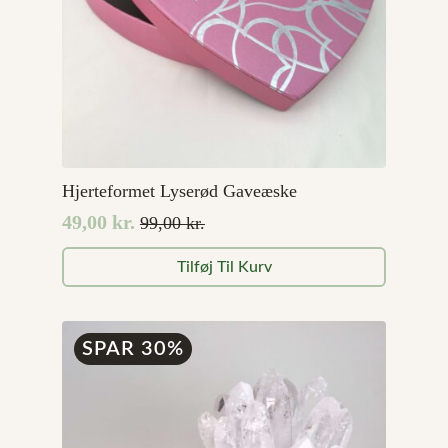
Hjerteformet Lyserød Gaveæske
49,00
kr.
99,00
kr.
Den
Den
oprindelige
aktuelle
Tilføj Til Kurv
pris
pris
var:
er:
99,00 kr..
49,00 kr..
SPAR 30%