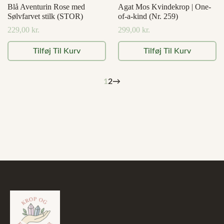
Blå Aventurin Rose med
Agat Mos Kvindekrop | One-
Sølvfarvet stilk (STOR)
of-a-kind (Nr. 259)
229,00
kr.
299,00
kr.
Tilføj Til Kurv
Tilføj Til Kurv
1
2
→