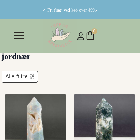
✓ Fri fragt ved køb over 499,-
0
jordnær
Alle filtre