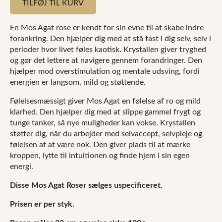
TILFØJ TIL KURV
Sølvfarvet
stilk
(STOR)
En Mos Agat rose
er kendt for sin evne til at skabe indre
antal
forankring. Den hjælper dig med at stå fast i dig selv, selv i
perioder hvor livet føles kaotisk. Krystallen giver tryghed
og gør det lettere at navigere gennem forandringer. Den
hjælper mod overstimulation og mentale udsving, fordi
energien er langsom, mild og støttende.
Følelsesmæssigt giver Mos Agat en følelse af ro og mild
klarhed. Den hjælper dig med at slippe gammel frygt og
tunge tanker, så nye muligheder kan vokse. Krystallen
støtter dig, når du arbejder med selvaccept, selvpleje og
følelsen af at være nok. Den giver plads til at mærke
kroppen, lytte til intuitionen og finde hjem i sin egen
energi.
Disse Mos Agat Roser sælges uspecificeret.
Prisen er per styk.