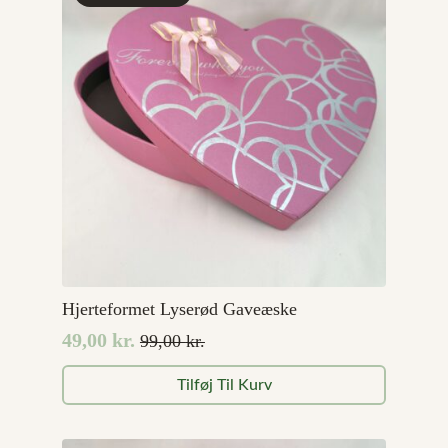
Hjerteformet Lyserød Gaveæske
49,00
kr.
99,00
kr.
Den
Den
oprindelige
aktuelle
Tilføj Til Kurv
pris
pris
var:
er:
99,00 kr..
49,00 kr..