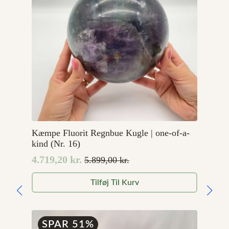
Kæmpe Fluorit Regnbue Kugle | one-of-a-
kind (Nr. 16)
4.719,20
kr.
5.899,00
kr.
Den
Den
oprindelige
aktuelle
Tilføj Til Kurv
pris
pris
var:
er:
5.899,00 kr..
4.719,20 kr..
SPAR 51%