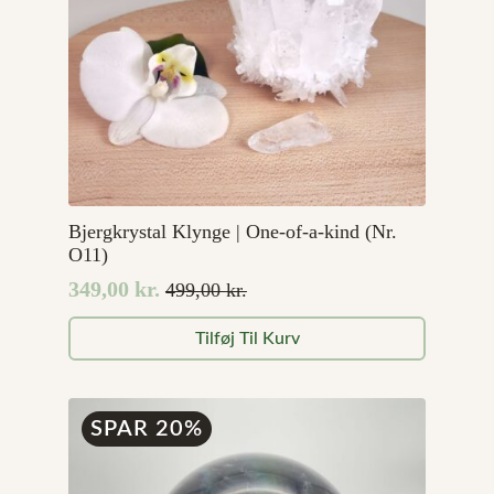
Bjergkrystal Klynge | One-of-a-kind (Nr.
O11)
349,00
kr.
499,00
kr.
Den
Den
oprindelige
aktuelle
Tilføj Til Kurv
pris
pris
var:
er:
499,00 kr..
349,00 kr..
SPAR 20%