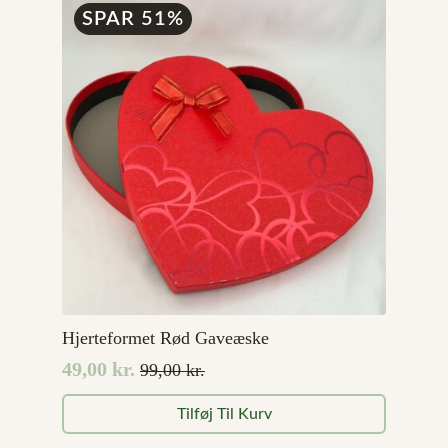
SPAR 51%
Hjerteformet Rød Gaveæske
49,00
kr.
99,00
kr.
Den
Den
oprindelige
aktuelle
Tilføj Til Kurv
pris
pris