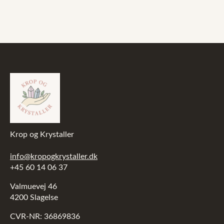
var:
er:
99,00 kr..
49,00 kr..
Krop og Krystaller
info@kropogkrystaller.dk
+45 60 14 06 37
Valmuevej 46
4200 Slagelse
CVR-NR: 36869836