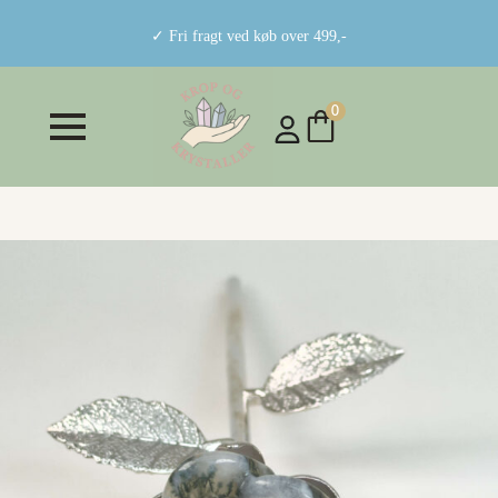
✓ Fri fragt ved køb over 499,-
0