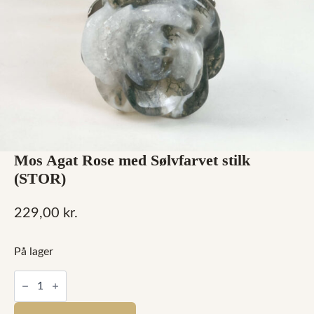
Mos Agat Rose med Sølvfarvet stilk
(STOR)
229,00
kr.
På lager
Mos
Agat
Rose
med