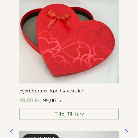
Hjerteformet Rød Gaveæske
49,00
kr.
99,00
kr.
Den
Den
oprindelige
aktuelle
Tilføj Til Kurv
pris
pris
var:
er:
99,00 kr..
49,00 kr..