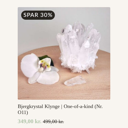
var:
er:
5.899,00 kr..
4.719,20 kr..
SPAR 30%
Bjergkrystal Klynge | One-of-a-kind (Nr.
O11)
349,00
kr.
499,00
kr.
Den
Den