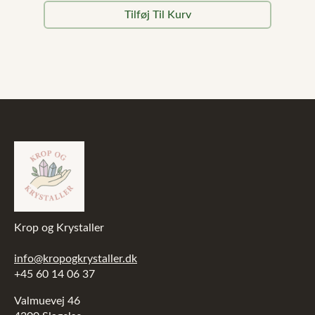
oprindelige
aktuelle
Tilføj Til Kurv
pris
pris
var:
er:
499,00 kr..
349,00 kr..
Krop og Krystaller
info@kropogkrystaller.dk
+45 60 14 06 37
Valmuevej 46