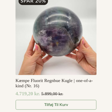
SPAR 20%
Kæmpe Fluorit Regnbue Kugle | one-of-a-
kind (Nr. 16)
4.719,20
kr.
5.899,00
kr.
Den
Den
oprindelige
aktuelle
Tilføj Til Kurv
pris
pris