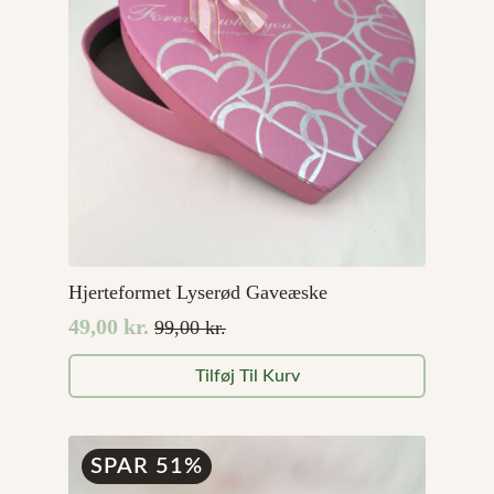
Hjerteformet Lyserød Gaveæske
49,00
kr.
99,00
kr.
Den
Den
oprindelige
aktuelle
Tilføj Til Kurv
pris
pris
var:
er:
99,00 kr..
49,00 kr..
SPAR 51%