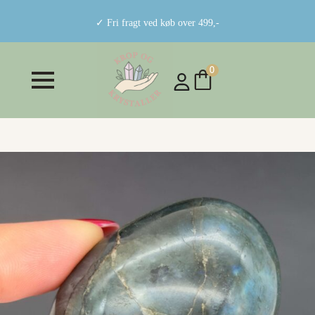
✓ Fri fragt ved køb over 499,-
0