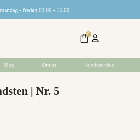
andag - fredag 09.00 - 16.00
0
Blog
Om os
Kundeservice
sten | Nr. 5