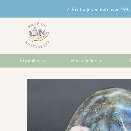
✓ Fri fragt ved køb over 49
Krystaller
Krystalindex
K