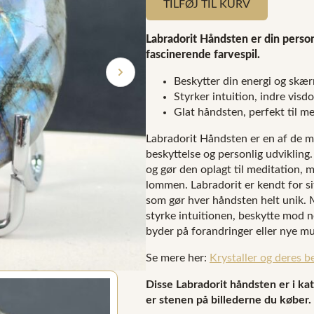
TILFØJ TIL KURV
Labradorit Håndsten er din perso
fascinerende farvespil.
Beskytter din energi og skæ
Styrker intuition, indre visd
Glat håndsten, perfekt til m
Labradorit Håndsten er en af de me
beskyttelse og personlig udvikling
og gør den oplagt til meditation, m
lommen. Labradorit er kendt for si
som gør hver håndsten helt unik. 
styrke intuitionen, beskytte mod ne
byder på forandringer eller nye mu
Se mere her:
Krystaller og deres b
Disse Labradorit håndsten er i kat
er stenen på billederne du køber.