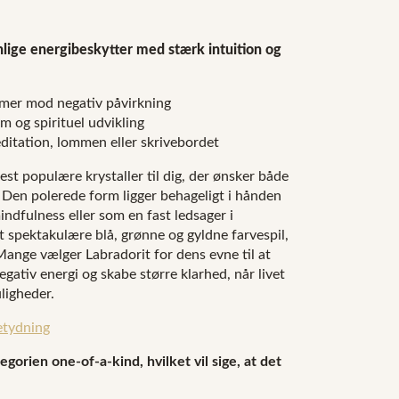
nlige energibeskytter med stærk intuition og
rmer mod negativ påvirkning
om og spirituel udvikling
editation, lommen eller skrivebordet
st populære krystaller til dig, der ønsker både
. Den polerede form ligger behageligt i hånden
indfulness eller som en fast ledsager i
t spektakulære blå, grønne og gyldne farvespil,
Mange vælger Labradorit for dens evne til at
gativ energi og skabe større klarhed, når livet
ligheder.
etydning
egorien one-of-a-kind, hvilket vil sige, at det