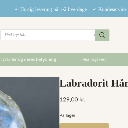
9,- ✓ Hurtig levering på 1-2 hverdage ✓ Kundeservice m
Products
search
rystaller og deres betydning
Healingssæt
Labradorit Hånd
129,00
kr.
På lager