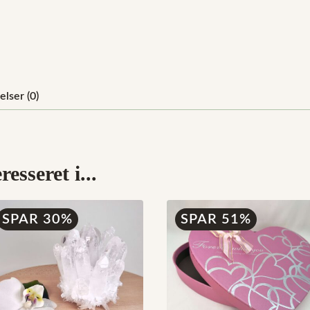
lser (0)
esseret i...
SPAR 30%
SPAR 51%