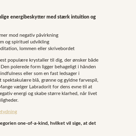
nlige energibeskytter med stærk intuition og
rmer mod negativ påvirkning
om og spirituel udvikling
editation, lommen eller skrivebordet
st populære krystaller til dig, der ønsker både
. Den polerede form ligger behageligt i hånden
indfulness eller som en fast ledsager i
t spektakulære blå, grønne og gyldne farvespil,
Mange vælger Labradorit for dens evne til at
gativ energi og skabe større klarhed, når livet
ligheder.
etydning
egorien one-of-a-kind, hvilket vil sige, at det