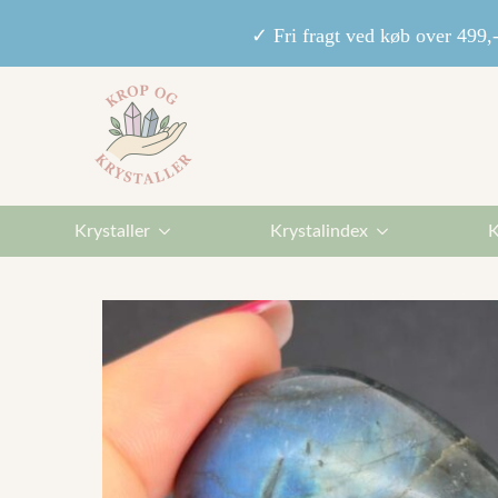
✓ Fri fragt ved køb over 49
Krystaller
Krystalindex
K