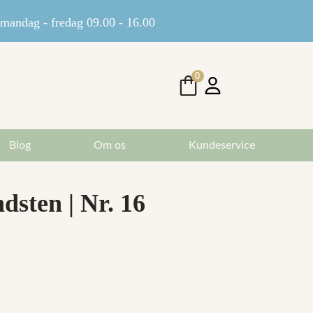
andag - fredag 09.00 - 16.00
0
Blog
Om os
Kundeservice
sten | Nr. 16