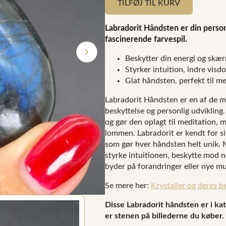
TILFØJ TIL KURV
Labradorit Håndsten er din perso
fascinerende farvespil.
Beskytter din energi og skæ
Styrker intuition, indre visd
Glat håndsten, perfekt til m
Labradorit Håndsten er en af de me
beskyttelse og personlig udvikling
og gør den oplagt til meditation, m
lommen. Labradorit er kendt for si
som gør hver håndsten helt unik. 
styrke intuitionen, beskytte mod ne
byder på forandringer eller nye mu
Se mere her:
Krystaller og deres b
Disse Labradorit håndsten er i kat
er stenen på billederne du køber.