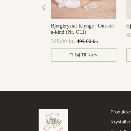
Bjergkrystal Klynge | One-of-
H
a-kind (Nr. O11)
4
D
D
349,00
kr.
499,00
kr.
Den
Den
o
ak
oprindelige
aktuelle
pr
pr
Tilføj Til Kurv
pris
pris
v
er
var:
er:
99
49
499,00 kr..
349,00 kr..
Produkte
Krystaller