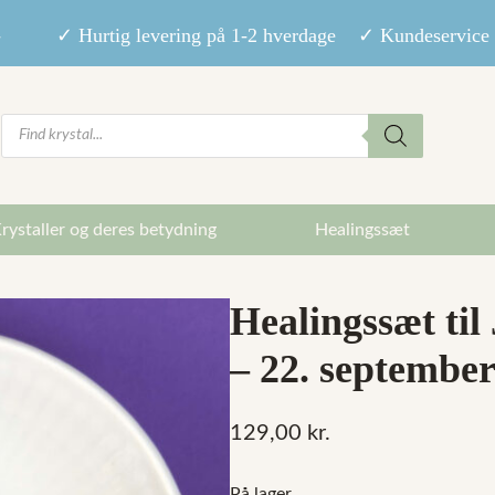
9,- ✓ Hurtig levering på 1-2 hverdage ✓ Kundeservice m
Products
search
rystaller og deres betydning
Healingssæt
Healingssæt til
– 22. september
129,00
kr.
På lager