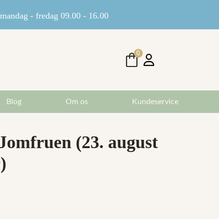
andag - fredag 09.00 - 16.00
0
Blog
Om os
Kundeservice
 Jomfruen (23. august
)