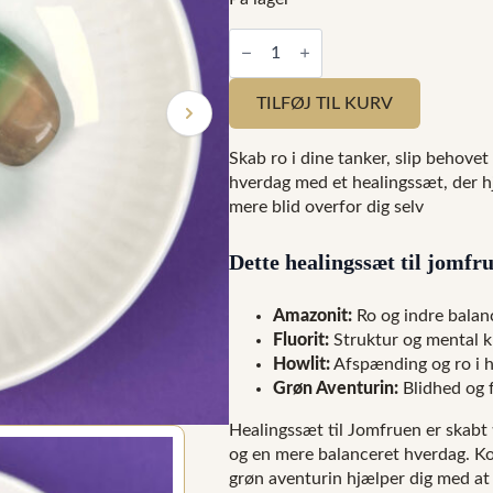
Healingssæt
til
Jomfruen
(23.
TILFØJ TIL KURV
august
–
22.
Skab ro i dine tanker, slip behovet
september)
antal
hverdag med et healingssæt, der h
mere blid overfor dig selv
Dette healingssæt til jomfr
Amazonit:
Ro og indre balan
Fluorit:
Struktur og mental k
Howlit:
Afspænding og ro i 
Grøn Aventurin:
Blidhed og 
Healingssæt til Jomfruen er skabt t
og en mere balanceret hverdag. Ko
grøn aventurin hjælper dig med at 