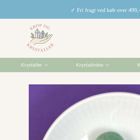
✓ Fri fragt ved køb over 49
Krystaller
Krystalindex
K