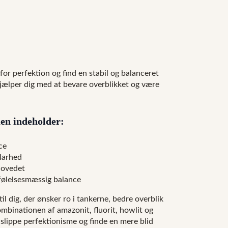
 for perfektion og find en stabil og balanceret
jælper dig med at bevare overblikket og være
uen indeholder:
ce
larhed
hovedet
følelsesmæssig balance
il dig, der ønsker ro i tankerne, bedre overblik
mbinationen af amazonit, fluorit, howlit og
slippe perfektionisme og finde en mere blid