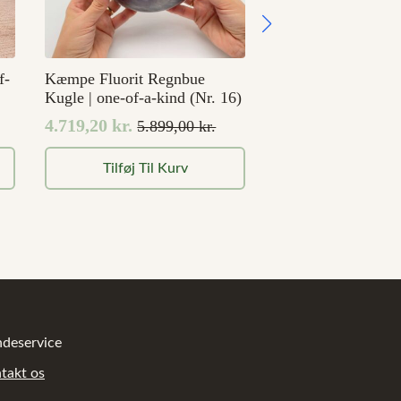
f-
Kæmpe Fluorit Regnbue
Kugle | one-of-a-kind (Nr. 16)
4.719,20
kr.
5.899,00
kr.
Den
Den
oprindelige
aktuelle
Tilføj Til Kurv
pris
pris
var:
er:
5.899,00 kr..
4.719,20 kr..
deservice
takt os