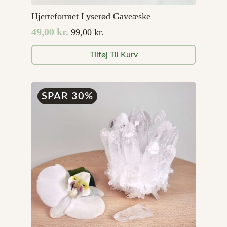
Hjerteformet Lyserød Gaveæske
49,00
kr.
99,00
kr.
Den
Den
oprindelige
aktuelle
Tilføj Til Kurv
pris
pris
var:
er:
99,00 kr..
49,00 kr..
SPAR 30%