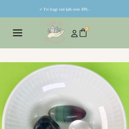
✓ Fri fragt ved køb over 499,-
0