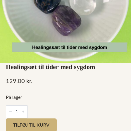
Healingsæt til tider med sygdom
129,00
kr.
På lager
Healingsæt
til
tider
med
TILFØJ TIL KURV
sygdom
antal