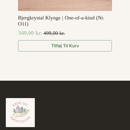
Bjergkrystal Klynge | One-of-a-kind (Nr.
O11)
349,00
kr.
499,00
kr.
Den
Den
oprindelige
aktuelle
Tilføj Til Kurv
pris
pris
var:
er:
499,00 kr..
349,00 kr..