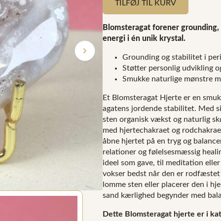
TILFØJ TIL KURV
Blomsteragat forener grounding,
energi i én unik krystal.
Grounding og stabilitet i pe
Støtter personlig udvikling 
Smukke naturlige mønstre me
Et Blomsteragat Hjerte er en smuk 
agatens jordende stabilitet. Med 
sten organisk vækst og naturlig s
med hjertechakraet og rodchakraet,
åbne hjertet på en tryg og balance
relationer og følelsesmæssig heali
ideel som gave, til meditation ell
vokser bedst når den er rodfæste
lomme sten eller placerer den i hj
sand kærlighed begynder med balan
Dette Blomsteragat hjerte er i kat