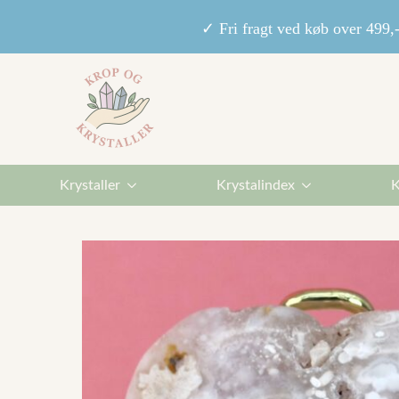
✓ Fri fragt ved køb over 49
Krystaller
Krystalindex
K