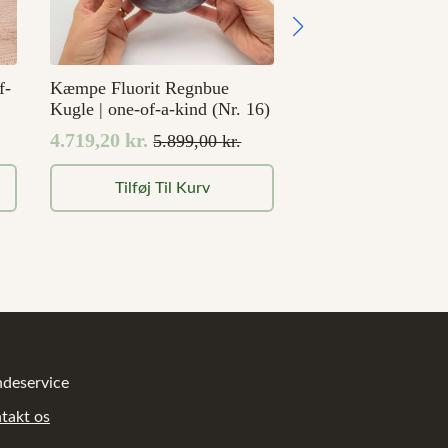
f-
Kæmpe Fluorit Regnbue
Kugle | one-of-a-kind (Nr. 16)
4.719,20
kr.
5.899,00
kr.
Den
Den
oprindelige
aktuelle
Tilføj Til Kurv
pris
pris
var:
er:
5.899,00 kr..
4.719,20 kr..
deservice
takt os