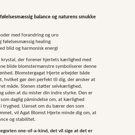
 følelsesmæssig balance og naturens smukke
rioder med forandring og uro
og følelsesmæssig healing
d blid og harmonisk energi
krystal, der forener hjertets kærlighed med
sine blide blomstermønstre symboliserer denne
kønhed. Blomstergagat Hjerte arbejder både
 hvilket gør den perfekt til dig, der ønsker at
ret måde. Stenen støtter selvkærlighed,
ng uden at du mister din indre styrke. Den er
er som daglig påmindelse om, at kærlighed
t i tryghed. Uanset om du bærer den som
emmet, vil Agat Blomst Hjerte minde dig om, at
ce og stabilitet.
egorien one-of-a-kind, det vil sige at det er