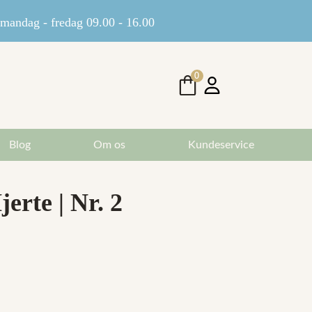
andag - fredag 09.00 - 16.00
0
Blog
Om os
Kundeservice
erte | Nr. 2