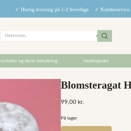
9,- ✓ Hurtig levering på 1-2 hverdage ✓ Kundeservice m
Products
search
rystaller og deres betydning
Healingssæt
Blomsteragat Hj
99,00
kr.
På lager