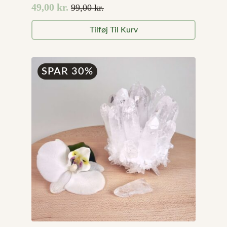
49,00
kr.
99,00
kr.
Den
Den
oprindelige
aktuelle
Tilføj Til Kurv
pris
pris
var:
er:
99,00 kr..
49,00 kr..
SPAR 30%