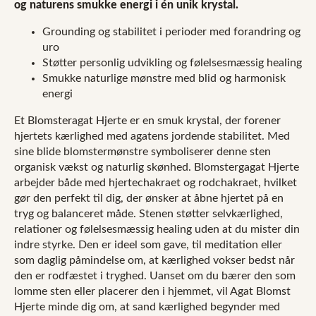
og naturens smukke energi i én unik krystal.
Grounding og stabilitet i perioder med forandring og
uro
Støtter personlig udvikling og følelsesmæssig healing
Smukke naturlige mønstre med blid og harmonisk
energi
Et Blomsteragat Hjerte er en smuk krystal, der forener
hjertets kærlighed med agatens jordende stabilitet. Med
sine blide blomstermønstre symboliserer denne sten
organisk vækst og naturlig skønhed. Blomstergagat Hjerte
arbejder både med hjertechakraet og rodchakraet, hvilket
gør den perfekt til dig, der ønsker at åbne hjertet på en
tryg og balanceret måde. Stenen støtter selvkærlighed,
relationer og følelsesmæssig healing uden at du mister din
indre styrke. Den er ideel som gave, til meditation eller
som daglig påmindelse om, at kærlighed vokser bedst når
den er rodfæstet i tryghed. Uanset om du bærer den som
lomme sten eller placerer den i hjemmet, vil Agat Blomst
Hjerte minde dig om, at sand kærlighed begynder med