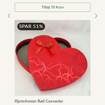
oprindelige
aktuelle
Tilføj Til Kurv
pris
pris
var:
er:
99,00 kr..
49,00 kr..
SPAR 51%
Hjerteformet Rød Gaveæske