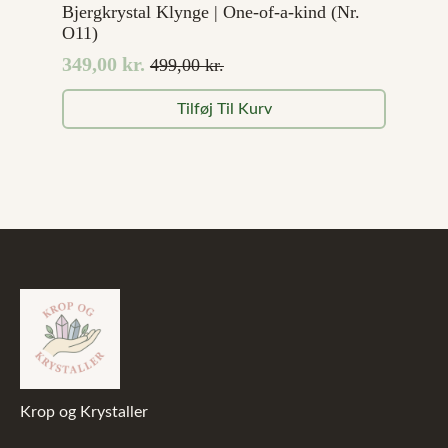
Bjergkrystal Klynge | One-of-a-kind (Nr.
O11)
349,00
kr.
499,00
kr.
Den
Den
oprindelige
aktuelle
Tilføj Til Kurv
pris
pris
var:
er:
499,00 kr..
349,00 kr..
Krop og Krystaller