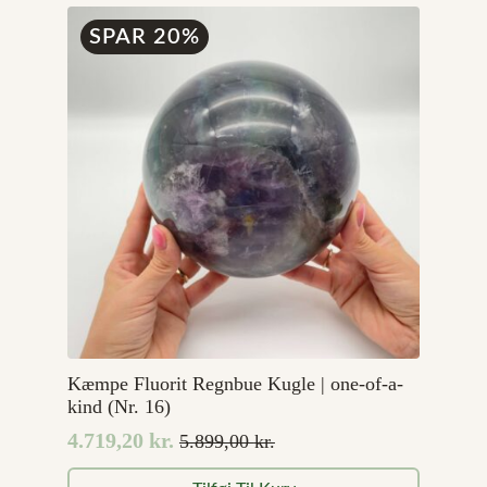
SPAR 20%
Kæmpe Fluorit Regnbue Kugle | one-of-a-
kind (Nr. 16)
4.719,20
kr.
5.899,00
kr.
Den
Den
oprindelige
aktuelle