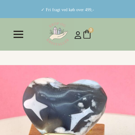
✓ Fri fragt ved køb over 499,-
0