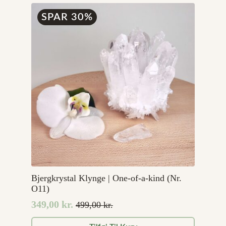
SPAR 30%
Bjergkrystal Klynge | One-of-a-kind (Nr.
O11)
349,00
kr.
499,00
kr.
Den
Den
oprindelige
aktuelle