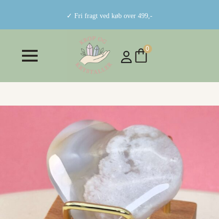
✓ Fri fragt ved køb over 499,-
0