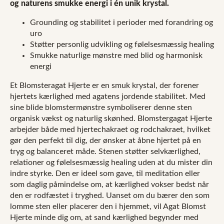
og naturens smukke energi i én unik krystal.
Grounding og stabilitet i perioder med forandring og
uro
Støtter personlig udvikling og følelsesmæssig healing
Smukke naturlige mønstre med blid og harmonisk
energi
Et Blomsteragat Hjerte er en smuk krystal, der forener
hjertets kærlighed med agatens jordende stabilitet. Med
sine blide blomstermønstre symboliserer denne sten
organisk vækst og naturlig skønhed. Blomstergagat Hjerte
arbejder både med hjertechakraet og rodchakraet, hvilket
gør den perfekt til dig, der ønsker at åbne hjertet på en
tryg og balanceret måde. Stenen støtter selvkærlighed,
relationer og følelsesmæssig healing uden at du mister din
indre styrke. Den er ideel som gave, til meditation eller
som daglig påmindelse om, at kærlighed vokser bedst når
den er rodfæstet i tryghed. Uanset om du bærer den som
lomme sten eller placerer den i hjemmet, vil Agat Blomst
Hjerte minde dig om, at sand kærlighed begynder med