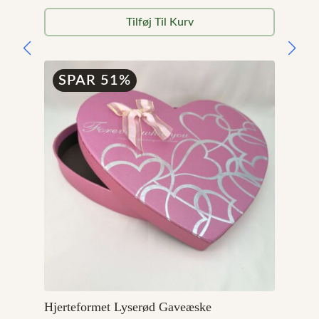
oprindelige
aktuelle
Tilføj Til Kurv
pris
pris
var:
er:
99,00 kr..
49,00 kr..
SPAR 51%
Hjerteformet Lyserød Gaveæske