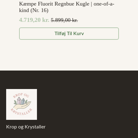
Kæmpe Fluorit Regnbue Kugle | one-of-a-
kind (Nr. 16)
4.719,20
kr.
5.899,00
kr.
Den
Den
oprindelige
aktuelle
Tilføj Til Kurv
pris
pris
var:
er:
5.899,00 kr..
4.719,20 kr..
Krop og Krystaller