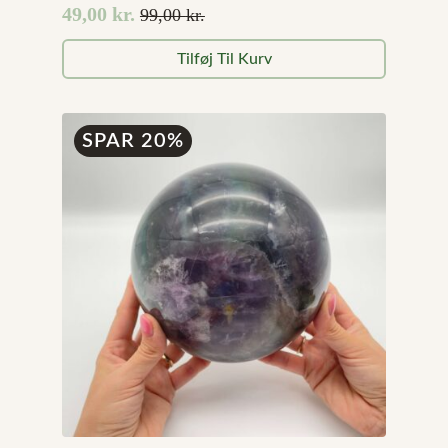
49,00
kr.
99,00
kr.
Den
Den
oprindelige
aktuelle
Tilføj Til Kurv
pris
pris
var:
er:
99,00 kr..
49,00 kr..
SPAR 20%