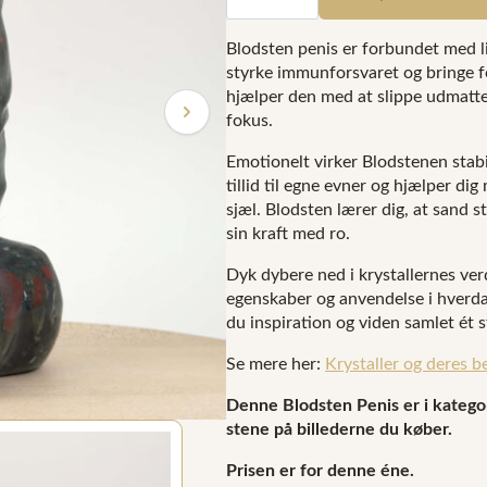
"Jordnær
og
varm
Blodsten penis er forbundet med li
skønhed"
styrke immunforsvaret og bringe f
(Nr.
hjælper den med at slippe udmattel
732)
antal
fokus.
Emotionelt virker Blodstenen stabi
tillid til egne evner og hjælper d
sjæl. Blodsten lærer dig, at sand 
sin kraft med ro.
Dyk dybere ned i krystallernes ver
egenskaber og anvendelse i hverdag
du inspiration og viden samlet ét s
Se mere her:
Krystaller og deres b
Denne Blodsten Penis er i kategori
stene på billederne du køber.
Prisen er for denne éne.