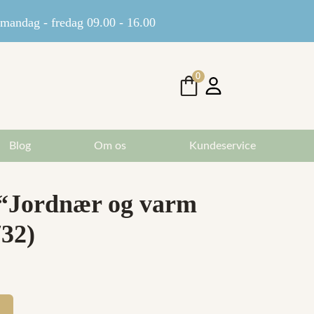
andag - fredag 09.00 - 16.00
0
Blog
Om os
Kundeservice
 “Jordnær og varm
732)