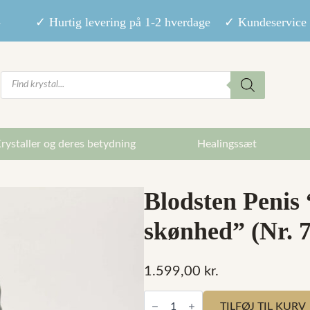
9,- ✓ Hurtig levering på 1-2 hverdage ✓ Kundeservice m
Products
search
rystaller og deres betydning
Healingssæt
Blodsten Penis
skønhed” (Nr. 
1.599,00
kr.
Blodsten
Penis
TILFØJ TIL KURV