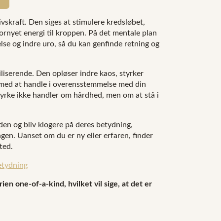
vskraft. Den siges at stimulere kredsløbet,
ornyet energi til kroppen. På det mentale plan
se og indre uro, så du kan genfinde retning og
liserende. Den opløser indre kaos, styrker
ig med at handle i overensstemmelse med din
styrke ikke handler om hårdhed, men om at stå i
den og bliv klogere på deres betydning,
en. Uanset om du er ny eller erfaren, finder
ted.
etydning
en one-of-a-kind, hvilket vil sige, at det er