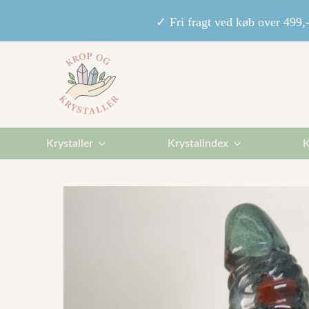
✓ Fri fragt ved køb over 49
Krystaller
Krystalindex
K