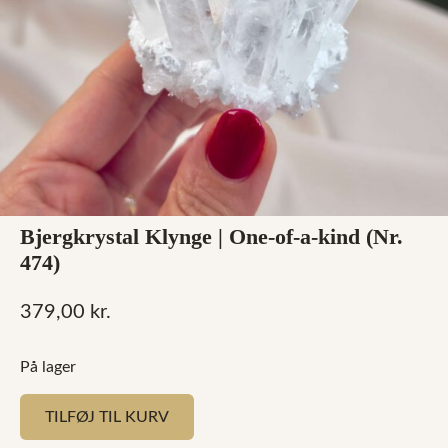
Bjergkrystal Klynge | One-of-a-kind (Nr.
474)
379,00
kr.
På lager
TILFØJ TIL KURV