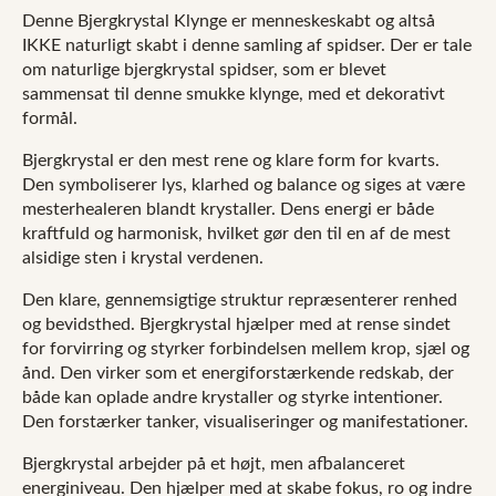
Denne Bjergkrystal Klynge er menneskeskabt og altså
IKKE naturligt skabt i denne samling af spidser. Der er tale
om naturlige bjergkrystal spidser, som er blevet
sammensat til denne smukke klynge, med et dekorativt
formål.
Bjergkrystal er den mest rene og klare form for kvarts.
Den symboliserer lys, klarhed og balance og siges at være
mesterhealeren blandt krystaller. Dens energi er både
kraftfuld og harmonisk, hvilket gør den til en af de mest
alsidige sten i krystal verdenen.
Den klare, gennemsigtige struktur repræsenterer renhed
og bevidsthed. Bjergkrystal hjælper med at rense sindet
for forvirring og styrker forbindelsen mellem krop, sjæl og
ånd. Den virker som et energiforstærkende redskab, der
både kan oplade andre krystaller og styrke intentioner.
Den forstærker tanker, visualiseringer og manifestationer.
Bjergkrystal arbejder på et højt, men afbalanceret
energiniveau. Den hjælper med at skabe fokus, ro og indre