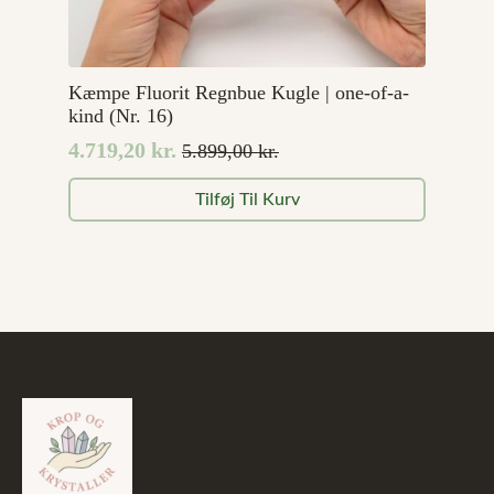
Kæmpe Fluorit Regnbue Kugle | one-of-a-
kind (Nr. 16)
4.719,20
kr.
5.899,00
kr.
Den
Den
oprindelige
aktuelle
Tilføj Til Kurv
pris
pris
var:
er:
5.899,00 kr..
4.719,20 kr..