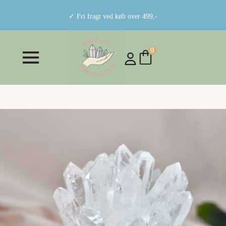
✓ Fri fragt ved køb over 499,-
0