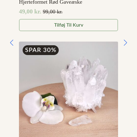
Hjerteformet Rød Gaveæske
49,00
kr.
99,00
kr.
Den
Den
oprindelige
aktuelle
Tilføj Til Kurv
pris
pris
var:
er:
99,00 kr..
49,00 kr..
SPAR 30%