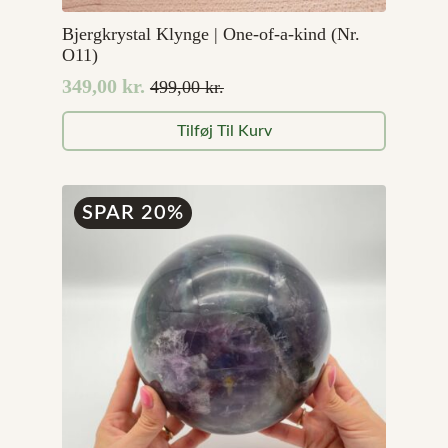
Bjergkrystal Klynge | One-of-a-kind (Nr.
O11)
349,00
kr.
499,00
kr.
Den
Den
oprindelige
aktuelle
Tilføj Til Kurv
pris
pris
var:
er:
499,00 kr..
349,00 kr..
SPAR 20%