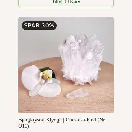
Tilføj Til Kurv
pris
pris
var:
er:
99,00 kr..
49,00 kr..
SPAR 30%
Bjergkrystal Klynge | One-of-a-kind (Nr.
O11)