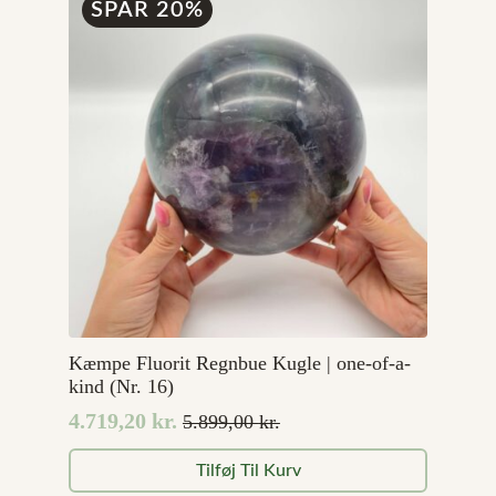
SPAR 20%
Kæmpe Fluorit Regnbue Kugle | one-of-a-
kind (Nr. 16)
4.719,20
kr.
5.899,00
kr.
Den
Den
oprindelige
aktuelle
Tilføj Til Kurv
pris
pris