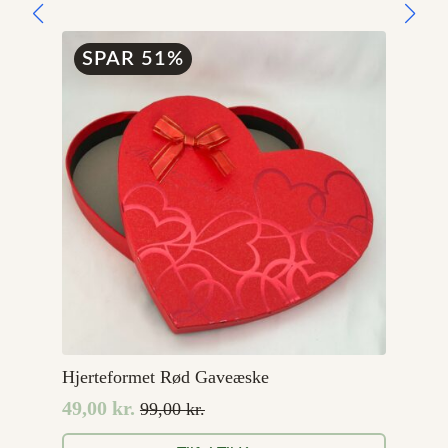
var:
er:
5.899,00 kr..
4.719,20 kr..
SPAR 51%
Hjerteformet Rød Gaveæske
49,00
kr.
99,00
kr.
Den
Den
oprindelige
aktuelle