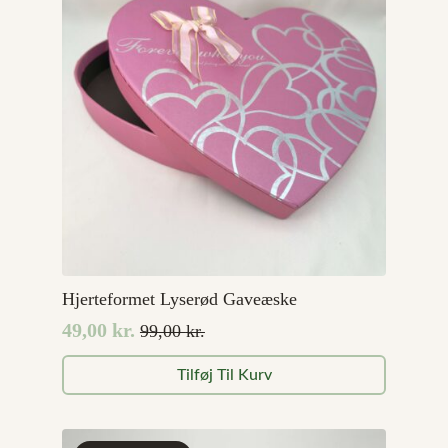
Hjerteformet Lyserød Gaveæske
49,00
kr.
99,00
kr.
Den
Den
oprindelige
aktuelle
Tilføj Til Kurv
pris
pris
var:
er:
99,00 kr..
49,00 kr..