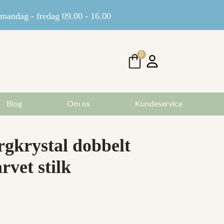
andag - fredag 09.00 - 16.00
0
Blog
Om os
Kundeservice
rgkrystal dobbelt
rvet stilk