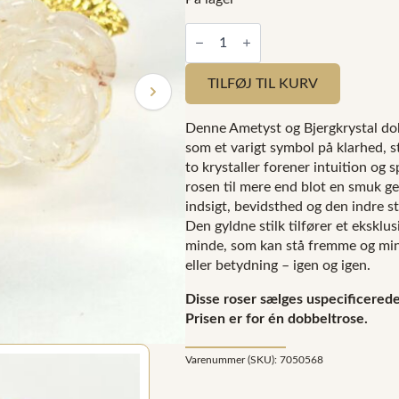
Ametyst
og
Bjergkrystal
dobbelt
TILFØJ TIL KURV
rose
med
guldfarvet
Denne Ametyst og Bjergkrystal dobb
stilk
antal
som et varigt symbol på klarhed, 
to krystaller forener intuition og 
rosen til mere end blot en smuk ge
indsigt, bevidsthed og den indre s
Den gyldne stilk tilfører et eksklus
minde, som kan stå fremme og min
eller betydning – igen og igen.
Disse roser sælges uspecificered
Prisen er for én dobbeltrose.
Varenummer (SKU):
7050568