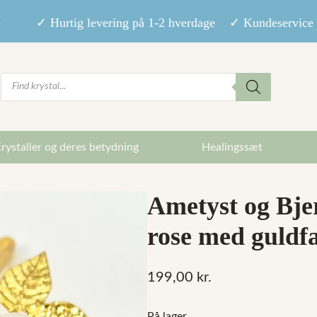
9,- ✓ Hurtig levering på 1-2 hverdage ✓ Kundeservice m
Products
search
rystaller og deres betydning
Healingssæt
Ametyst og Bje
rose med guldfa
199,00
kr.
På lager