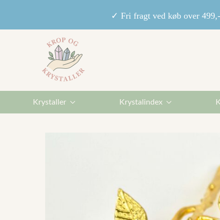
✓ Fri fragt ved køb over 49
Krystaller
Krystalindex
K