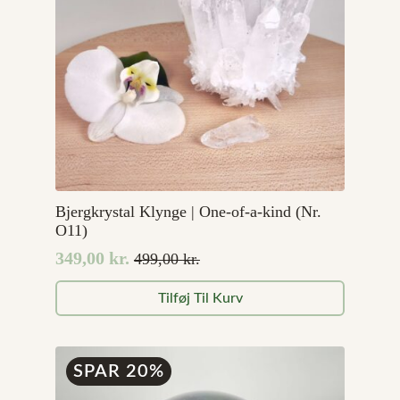
Bjergkrystal Klynge | One-of-a-kind (Nr.
O11)
349,00
kr.
499,00
kr.
Den
Den
oprindelige
aktuelle
Tilføj Til Kurv
pris
pris
var:
er:
499,00 kr..
349,00 kr..
SPAR 20%