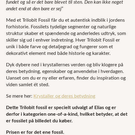
fundet og så er det bare blevet til sten. Den kan ikke noget
andet end at den bare er sej
”
Med et Trilobit Fossil får du et autentisk indblik i jordens
forhistorie. Fossilets tydelige segmenter og naturlige
struktur skaber et spændende og anderledes udtryk, som
skiller sig ud i enhver indretning. Hver Trilobit Fossil er
unik i både farve og detaljegrad og fungerer som et
dekorativt element med både historie og karakter.
Dyk dybere ned i krystallernes verden og bliv klogere på
deres betydning, egenskaber og anvendelse i hverdagen.
Uanset om du er ny eller erfaren, finder du inspiration og
viden samlet ét sted.
Se mere her:
Krystaller og deres betydning
Dette Trilobit fossil er specielt udvalgt af Elias og er
derfor i kategorien one-of-a-kind, hvilket betyder, at det
er fossilet på billedet du køber.
Prisen er for det ene fossil.