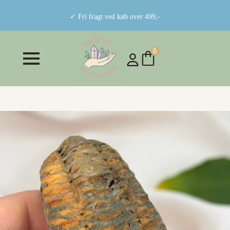
✓ Fri fragt ved køb over 499,-
0