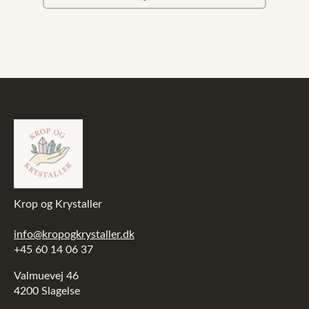
pris
pris
var:
er:
99,00 kr..
49,00 kr..
Krop og Krystaller
info@kropogkrystaller.dk
+45 60 14 06 37
Valmuevej 46
4200 Slagelse