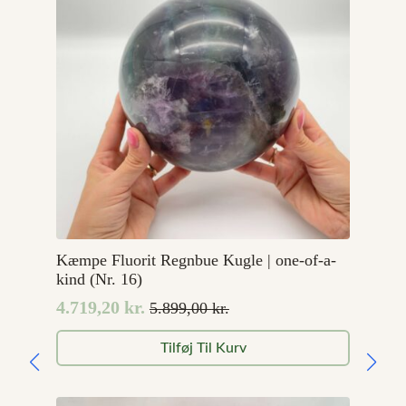
Kæmpe Fluorit Regnbue Kugle | one-of-a-
kind (Nr. 16)
4.719,20
kr.
5.899,00
kr.
Den
Den
oprindelige
aktuelle
Tilføj Til Kurv
pris
pris
var:
er:
5.899,00 kr..
4.719,20 kr..