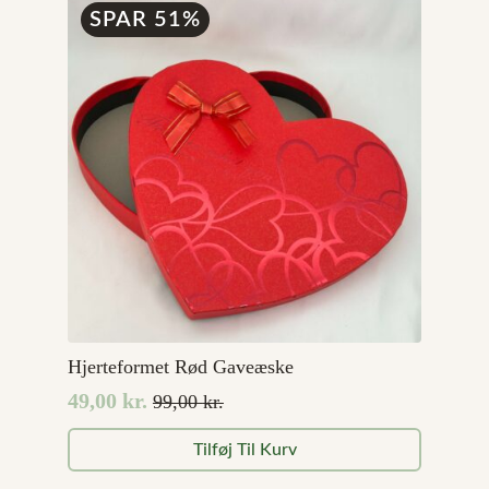
SPAR 51%
Hjerteformet Rød Gaveæske
49,00
kr.
99,00
kr.
Den
Den
oprindelige
aktuelle
Tilføj Til Kurv
pris
pris