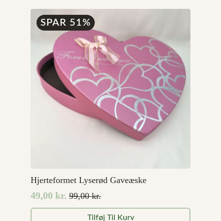
var:
er:
99,00 kr..
49,00 kr..
SPAR 51%
Hjerteformet Lyserød Gaveæske
49,00
kr.
99,00
kr.
Den
Den
oprindelige
aktuelle
Tilføj Til Kurv