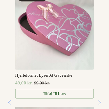
Hjerteformet Lyserød Gaveæske
49,00
kr.
99,00
kr.
Den
Den
oprindelige
aktuelle
Tilføj Til Kurv
pris
pris
var:
er:
99,00 kr..
49,00 kr..