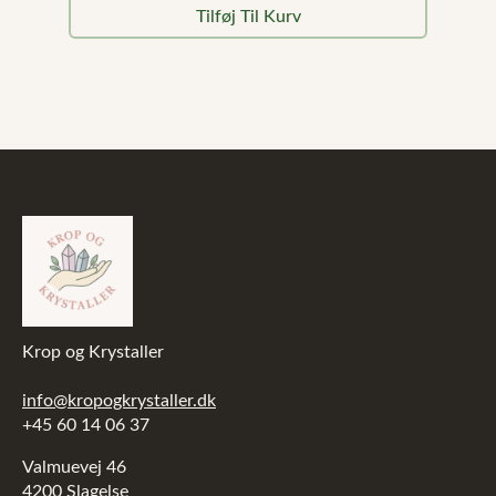
oprindelige
aktuelle
Tilføj Til Kurv
pris
pris
var:
er:
499,00 kr..
349,00 kr..
Krop og Krystaller
info@kropogkrystaller.dk
+45 60 14 06 37
Valmuevej 46
4200 Slagelse