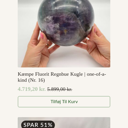
Kæmpe Fluorit Regnbue Kugle | one-of-a-
kind (Nr. 16)
4.719,20
kr.
5.899,00
kr.
Den
Den
oprindelige
aktuelle
Tilføj Til Kurv
pris
pris
var:
er:
5.899,00 kr..
4.719,20 kr..
SPAR 51%