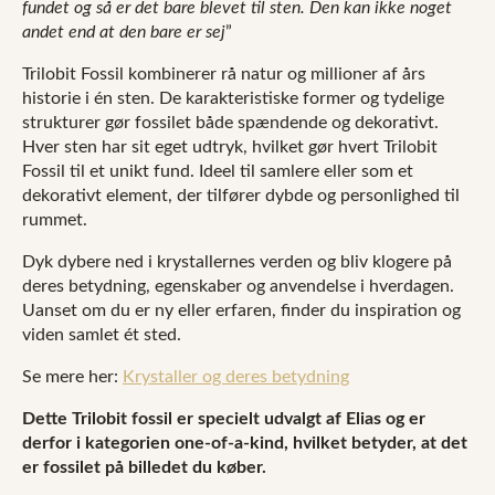
fundet og så er det bare blevet til sten. Den kan ikke noget
andet end at den bare er sej
”
Trilobit Fossil kombinerer rå natur og millioner af års
historie i én sten. De karakteristiske former og tydelige
strukturer gør fossilet både spændende og dekorativt.
Hver sten har sit eget udtryk, hvilket gør hvert Trilobit
Fossil til et unikt fund. Ideel til samlere eller som et
dekorativt element, der tilfører dybde og personlighed til
rummet.
Dyk dybere ned i krystallernes verden og bliv klogere på
deres betydning, egenskaber og anvendelse i hverdagen.
Uanset om du er ny eller erfaren, finder du inspiration og
viden samlet ét sted.
Se mere her:
Krystaller og deres betydning
Dette Trilobit fossil er specielt udvalgt af Elias og er
derfor i kategorien one-of-a-kind, hvilket betyder, at det
er fossilet på billedet du køber.