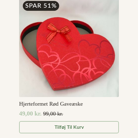
SPAR 51%
Hjerteformet Rød Gaveæske
49,00
kr.
99,00
kr.
Den
Den
oprindelige
aktuelle
Tilføj Til Kurv
pris
pris