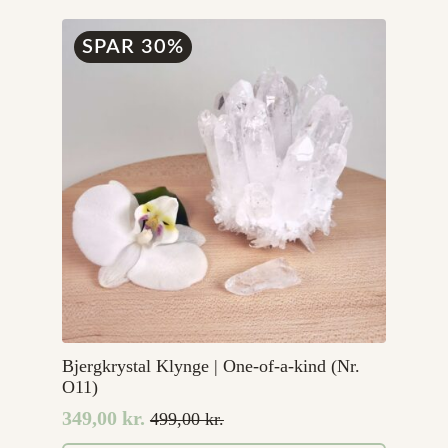
var:
er:
99,00 kr..
49,00 kr..
SPAR 30%
Bjergkrystal Klynge | One-of-a-kind (Nr.
O11)
349,00
kr.
499,00
kr.
Den
Den