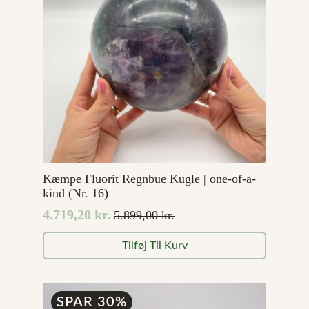
Kæmpe Fluorit Regnbue Kugle | one-of-a-
kind (Nr. 16)
4.719,20
kr.
5.899,00
kr.
Den
Den
oprindelige
aktuelle
Tilføj Til Kurv
pris
pris
var:
er:
5.899,00 kr..
4.719,20 kr..
SPAR 30%