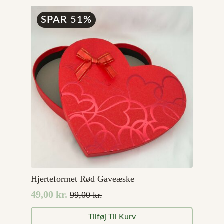
499,00 kr..
349,00 kr..
SPAR 51%
Hjerteformet Rød Gaveæske
49,00
kr.
99,00
kr.
Den
Den
oprindelige
aktuelle
Tilføj Til Kurv
pris
pris