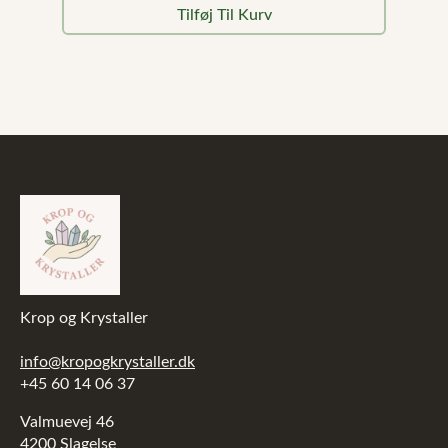
oprindelige
aktuelle
Tilføj Til Kurv
pris
pris
var:
er:
99,00 kr..
49,00 kr..
Krop og Krystaller
info@kropogkrystaller.dk
+45 60 14 06 37
Valmuevej 46
4200 Slagelse