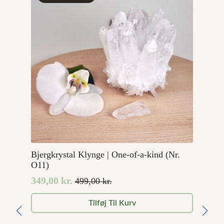
Bjergkrystal Klynge | One-of-a-kind (Nr.
O11)
349,00
kr.
499,00
kr.
Den
Den
oprindelige
aktuelle
Tilføj Til Kurv
pris
pris
var:
er: