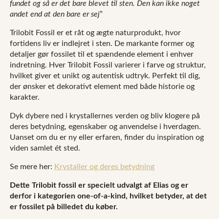
fundet og så er det bare blevet til sten. Den kan ikke noget
andet end at den bare er sej
”
Trilobit Fossil er et råt og ægte naturprodukt, hvor
fortidens liv er indlejret i sten. De markante former og
detaljer gør fossilet til et spændende element i enhver
indretning. Hver Trilobit Fossil varierer i farve og struktur,
hvilket giver et unikt og autentisk udtryk. Perfekt til dig,
der ønsker et dekorativt element med både historie og
karakter.
Dyk dybere ned i krystallernes verden og bliv klogere på
deres betydning, egenskaber og anvendelse i hverdagen.
Uanset om du er ny eller erfaren, finder du inspiration og
viden samlet ét sted.
Se mere her:
Krystaller og deres betydning
Dette Trilobit fossil er specielt udvalgt af Elias og er
derfor i kategorien one-of-a-kind, hvilket betyder, at det
er fossilet på billedet du køber.