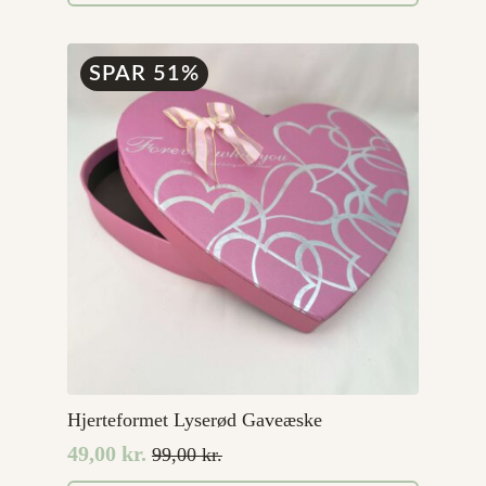
var:
er:
99,00 kr..
49,00 kr..
SPAR 51%
Hjerteformet Lyserød Gaveæske
49,00
kr.
99,00
kr.
Den
Den