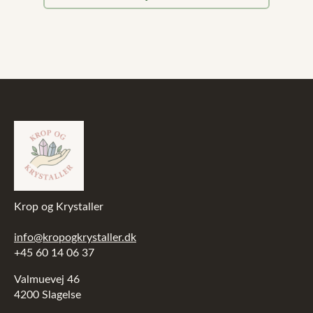
pris
pris
var:
er:
5.899,00 kr..
4.719,20 kr..
Krop og Krystaller
info@kropogkrystaller.dk
+45 60 14 06 37
Valmuevej 46
4200 Slagelse