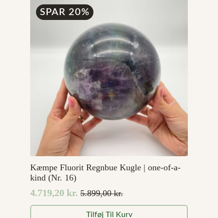
99,00 kr..
49,00 kr..
SPAR 20%
Kæmpe Fluorit Regnbue Kugle | one-of-a-
kind (Nr. 16)
4.719,20
kr.
5.899,00
kr.
Den
Den
oprindelige
aktuelle
Tilføj Til Kurv