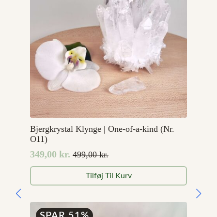
Bjergkrystal Klynge | One-of-a-kind (Nr.
O11)
349,00
kr.
499,00
kr.
Den
Den
oprindelige
aktuelle
Tilføj Til Kurv
pris
pris
var:
er:
499,00 kr..
349,00 kr..
SPAR 51%