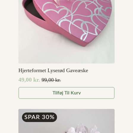
Hjerteformet Lyserød Gaveæske
49,00
kr.
99,00
kr.
Den
Den
oprindelige
aktuelle
Tilføj Til Kurv
pris
pris
var:
er:
99,00 kr..
49,00 kr..
SPAR 30%