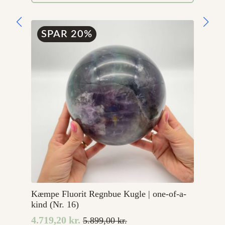
var:
er:
99,00 kr..
49,00 kr..
SPAR 20%
Kæmpe Fluorit Regnbue Kugle | one-of-a-
kind (Nr. 16)
4.719,20
kr.
5.899,00
kr.