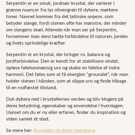
Serpentin er en smuk, jordnær krystal, der varierer i
grønne nuancer fra lys olivengrøn til dybere, mørkere
toner. Navnet kommer fra det latinske
serpens
, som
betyder slange, fordi stenen ofte har mønstre, der minder
om slangens skæl. Allerede når man ser på Serpentin,
fornemmer man dens tætte forbindelse til naturen, jorden
og livets oprindelige kræfter.
Serpentin er en krystal, der bringer ro, balance og
jordforbindelse. Den er kendt for at stabilisere sindet,
opløse følelsesmæssig uro og skabe en følelse af indre
harmoni. Det føles som at få energien “groundet”, når man
holder stenen i hånden, som at slippe uro og finde tilbage
til en rodfæstet tilstand.
Dyk dybere ned i krystallernes verden og bliv klogere på
deres betydning, egenskaber og anvendelse i hverdagen.
Uanset om du er ny eller erfaren, finder du inspiration og
viden samlet ét sted.
Se mere her:
Krystaller og deres betydning