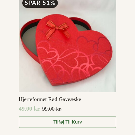
SPAR 51%
Hjerteformet Rød Gaveæske
49,00
kr.
99,00
kr.
Den
Den
oprindelige
aktuelle
Tilføj Til Kurv
pris
pris
var:
er: