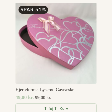
99,00 kr..
49,00 kr..
SPAR 51%
Hjerteformet Lyserød Gaveæske
49,00
kr.
99,00
kr.
Den
Den
oprindelige
aktuelle
Tilføj Til Kurv
pris
pris