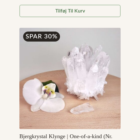
Den
Den
oprindelige
aktuelle
Tilføj Til Kurv
pris
pris
var:
er:
5.899,00 kr..
4.719,20 kr..
SPAR 30%
Bjergkrystal Klynge | One-of-a-kind (Nr.