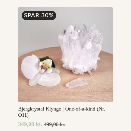
var:
er:
99,00 kr..
49,00 kr..
SPAR 30%
Bjergkrystal Klynge | One-of-a-kind (Nr.
O11)
349,00
kr.
499,00
kr.
Den
Den