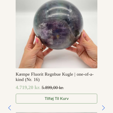
Kæmpe Fluorit Regnbue Kugle | one-of-a-
kind (Nr. 16)
4.719,20
kr.
5.899,00
kr.
Den
Den
oprindelige
aktuelle
Tilføj Til Kurv
pris
pris
var:
er: