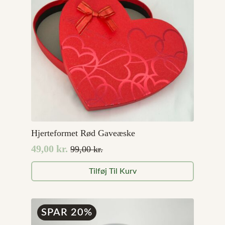
Hjerteformet Rød Gaveæske
49,00
kr.
99,00
kr.
Den
Den
oprindelige
aktuelle
Tilføj Til Kurv
pris
pris
var:
er:
99,00 kr..
49,00 kr..
SPAR 20%