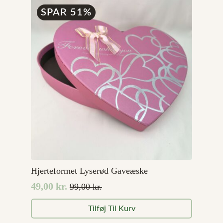
5.899,00 kr..
4.719,20 kr..
SPAR 51%
Hjerteformet Lyserød Gaveæske
49,00
kr.
99,00
kr.
Den
Den
oprindelige
aktuelle
Tilføj Til Kurv
pris
pris