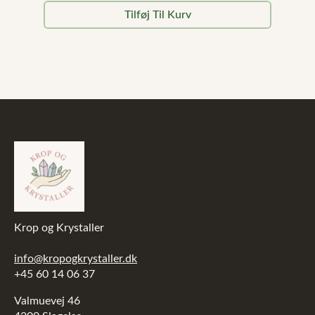
oprindelige
aktuelle
Tilføj Til Kurv
pris
pris
var:
er:
499,00 kr..
349,00 kr..
Krop og Krystaller
info@kropogkrystaller.dk
+45 60 14 06 37
Valmuevej 46