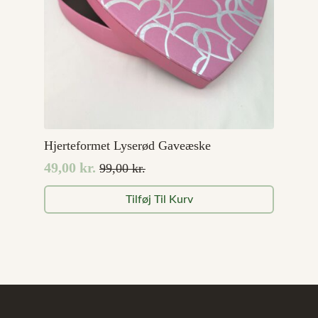
Hjerteformet Lyserød Gaveæske
49,00
kr.
99,00
kr.
Den
Den
oprindelige
aktuelle
Tilføj Til Kurv
pris
pris
var:
er:
99,00 kr..
49,00 kr..