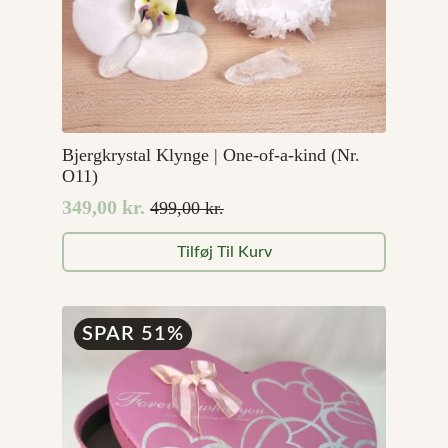
Bjergkrystal Klynge | One-of-a-kind (Nr.
O11)
349,00
kr.
499,00
kr.
Den
Den
oprindelige
aktuelle
Tilføj Til Kurv
pris
pris
var:
er:
499,00 kr..
349,00 kr..
SPAR 51%