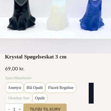
Krystal Spøgelseskat 3 cm
69,00
kr.
Specifikationer
Ametyst
Blå Opalit
Fluorit Regnbue
Obsidian Sort
Opalit
Krystal
Spøgelseskat
TILFØJ TIL KURV