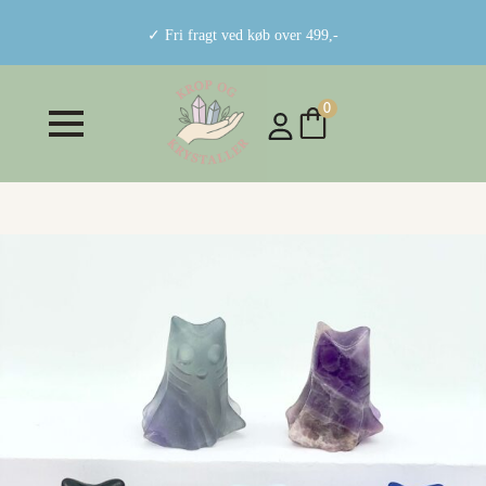
✓ Fri fragt ved køb over 499,-
0