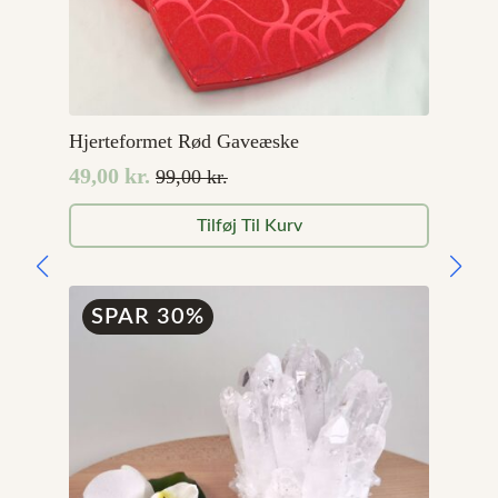
Hjerteformet Rød Gaveæske
49,00
kr.
99,00
kr.
Den
Den
oprindelige
aktuelle
Tilføj Til Kurv
pris
pris
var:
er:
99,00 kr..
49,00 kr..
SPAR 30%