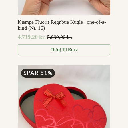
Kæmpe Fluorit Regnbue Kugle | one-of-a-
kind (Nr. 16)
4.719,20
kr.
5.899,00
kr.
Den
Den
oprindelige
aktuelle
Tilføj Til Kurv
pris
pris
var:
er:
5.899,00 kr..
4.719,20 kr..
SPAR 51%