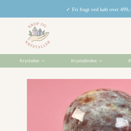
✓ Fri fragt ved køb over 49
Krystaller
Krystalindex
K