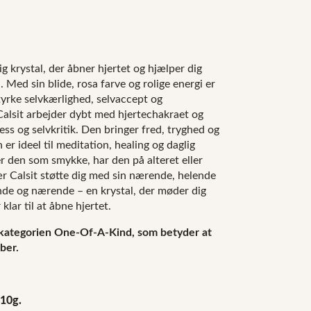
g krystal, der åbner hjertet og hjælper dig
Med sin blide, rosa farve og rolige energi er
styrke selvkærlighed, selvaccept og
alsit arbejder dybt med hjertechakraet og
tress og selvkritik. Den bringer fred, tryghed og
 er ideel til meditation, healing og daglig
 den som smykke, har den på alteret eller
bær Calsit støtte dig med sin nærende, helende
ende og nærende – en krystal, der møder dig
klar til at åbne hjertet.
 kategorien One-Of-A-Kind, som betyder at
ber.
110g.