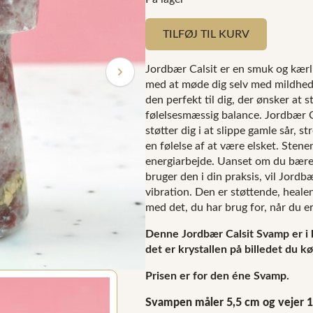
TILFØJ TIL KURV
Jordbær Calsit er en smuk og kærli
med at møde dig selv med mildhed. 
den perfekt til dig, der ønsker at 
følelsesmæssig balance. Jordbær C
støtter dig i at slippe gamle sår, s
en følelse af at være elsket. Stenen
energiarbejde. Uanset om du bærer
bruger den i din praksis, vil Jord
vibration. Den er støttende, heal
med det, du har brug for, når du er 
Denne Jordbær Calsit Svamp er i
det er krystallen på billedet du kø
Prisen er for den éne Svamp.
Svampen måler 5,5 cm og vejer 