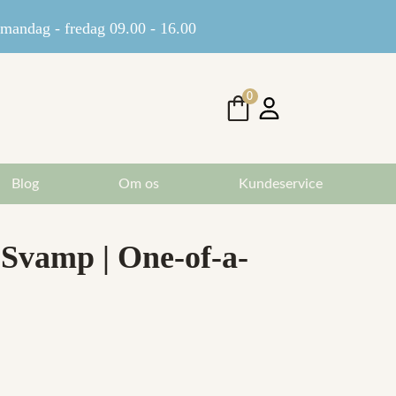
andag - fredag 09.00 - 16.00
0
Blog
Om os
Kundeservice
 Svamp | One-of-a-