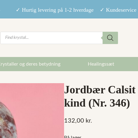
9,- ✓ Hurtig levering på 1-2 hverdage ✓ Kundeservice m
Products
search
rystaller og deres betydning
Healingssæt
Jordbær Calsit
kind (Nr. 346)
132,00
kr.
På lager