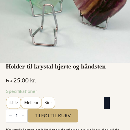
Holder til krystal hjerte og håndsten
25,00
kr.
Fra
Specifikationer
Lille
Mellem
Stor
Holder
til
TILFØJ TIL KURV
krystal
hjerte
og