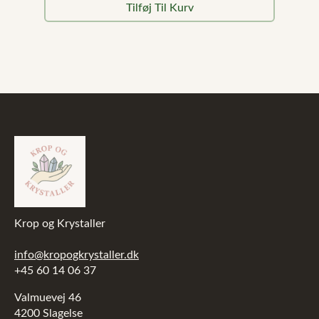
oprindelige
aktuelle
Tilføj Til Kurv
pris
pris
var:
er:
5.899,00 kr..
4.719,20 kr..
Krop og Krystaller
info@kropogkrystaller.dk
+45 60 14 06 37
Valmuevej 46
4200 Slagelse