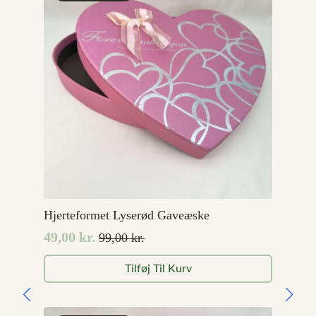
Hjerteformet Lyserød Gaveæske
49,00
kr.
99,00
kr.
Den
Den
oprindelige
aktuelle
Tilføj Til Kurv
pris
pris
var:
er:
99,00 kr..
49,00 kr..