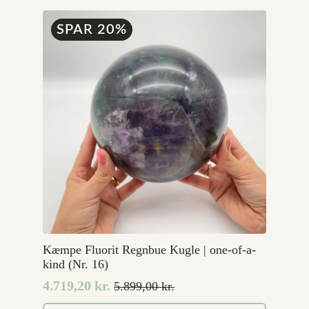
99,00 kr..
49,00 kr..
SPAR 20%
Kæmpe Fluorit Regnbue Kugle | one-of-a-
kind (Nr. 16)
4.719,20
kr.
5.899,00
kr.
Den
Den