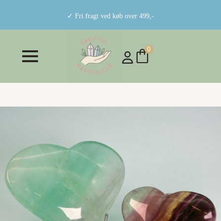
✓ Fri fragt ved køb over 499,-
0