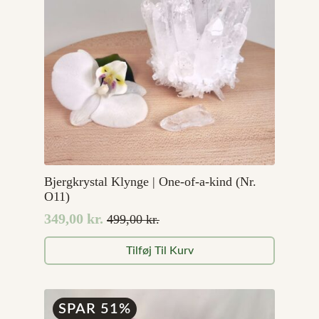
Bjergkrystal Klynge | One-of-a-kind (Nr.
O11)
349,00
kr.
499,00
kr.
Den
Den
oprindelige
aktuelle
Tilføj Til Kurv
pris
pris
var:
er:
499,00 kr..
349,00 kr..
SPAR 51%