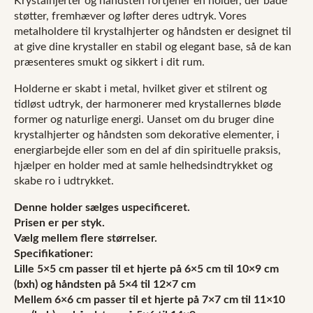
Krystalhjerter og håndsten fortjener en holder, der både
håndsten
støtter, fremhæver og løfter deres udtryk. Vores
antal
metalholdere til krystalhjerter og håndsten er designet til
at give dine krystaller en stabil og elegant base, så de kan
præsenteres smukt og sikkert i dit rum.
Holderne er skabt i metal, hvilket giver et stilrent og
tidløst udtryk, der harmonerer med krystallernes bløde
former og naturlige energi. Uanset om du bruger dine
krystalhjerter og håndsten som dekorative elementer, i
energiarbejde eller som en del af din spirituelle praksis,
hjælper en holder med at samle helhedsindtrykket og
skabe ro i udtrykket.
Denne holder sælges uspecificeret.
Prisen er per styk.
Vælg mellem flere størrelser.
Specifikationer:
Lille 5×5 cm passer til et hjerte på 6×5 cm til 10×9 cm
(bxh) og håndsten på 5×4 til 12×7 cm
Mellem 6×6 cm passer til et hjerte på 7×7 cm til 11×10