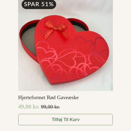
SPAR 51%
Hjerteformet Rød Gaveæske
49,00
kr.
99,00
kr.
Den
Den
oprindelige
aktuelle
Tilføj Til Kurv
pris
pris
var:
er: