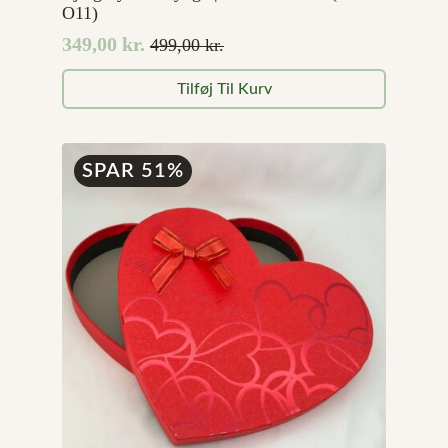
O11)
349,00
kr.
499,00
kr.
Den
Den
oprindelige
aktuelle
Tilføj Til Kurv
pris
pris
var:
er:
499,00 kr..
349,00 kr..
SPAR 51%