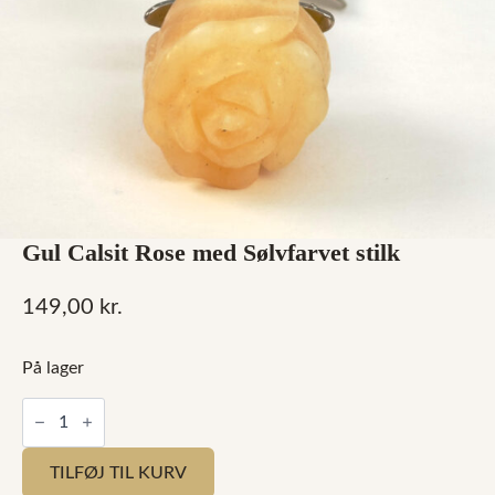
Gul Calsit Rose med Sølvfarvet stilk
149,00
kr.
På lager
Gul
Calsit
Rose
med
TILFØJ TIL KURV
Sølvfarvet
stilk