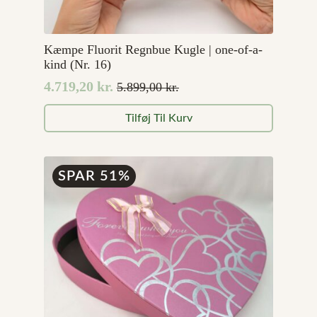
Kæmpe Fluorit Regnbue Kugle | one-of-a-
kind (Nr. 16)
4.719,20
kr.
5.899,00
kr.
Den
Den
oprindelige
aktuelle
Tilføj Til Kurv
pris
pris
var:
er:
5.899,00 kr..
4.719,20 kr..
SPAR 51%