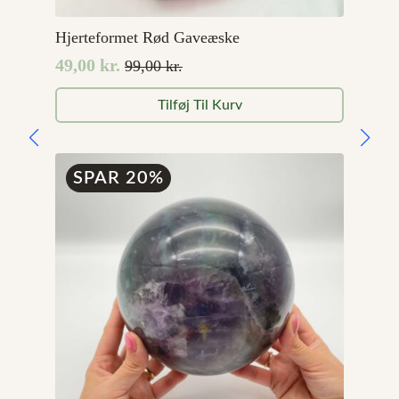
Hjerteformet Rød Gaveæske
49,00
kr.
99,00
kr.
Den
Den
oprindelige
aktuelle
Tilføj Til Kurv
pris
pris
var:
er:
99,00 kr..
49,00 kr..
SPAR 20%