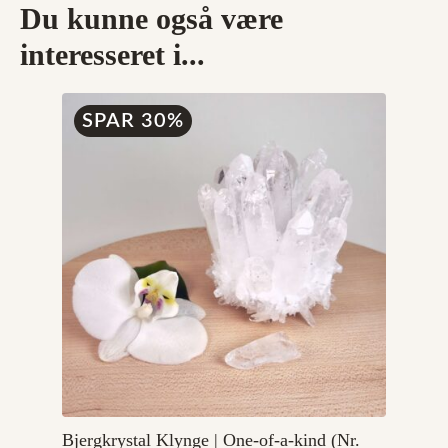
Du kunne også være
interesseret i...
SPAR 30%
Bjergkrystal Klynge | One-of-a-kind (Nr.