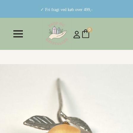
✓ Fri fragt ved køb over 499,-
0