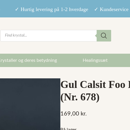
9,- ✓ Hurtig levering på 1-2 hverdage ✓ Kundeservice m
Products
search
rystaller og deres betydning
Healingssæt
Gul Calsit Foo 
(Nr. 678)
169,00
kr.
På lager