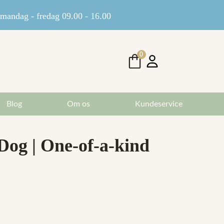
andag - fredag 09.00 - 16.00
0
Blog
Om os
Kundeservice
Dog | One-of-a-kind