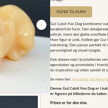
TILFØJ TIL KURV
Gul Calsit Foo Dog kombinerer na
karakterfuld form. Den detaljerede
udtryk, mens den glatte overflade 
Hver figur er unik, hvilket gør Gul 
indretning. Den passer perfekt til
personlighed og visuel tyngde.
Dyk dybere ned i krystallernes ver
egenskaber og anvendelse i hverdag
du inspiration og viden samlet ét s
Se mere her:
Krystaller og deres b
Denne Gul Calsit Foo Dog er i kate
er figuren på billederne du køber.
Prisen er for den éne.