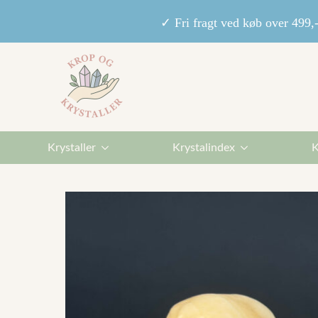
✓ Fri fragt ved køb over 49
Krystaller
Krystalindex
K