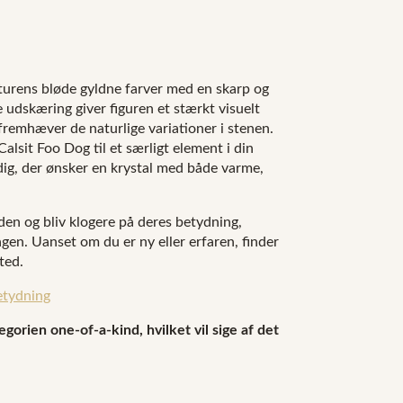
turens bløde gyldne farver med en skarp og
 udskæring giver figuren et stærkt visuelt
fremhæver de naturlige variationer i stenen.
Calsit Foo Dog til et særligt element i din
 dig, der ønsker en krystal med både varme,
den og bliv klogere på deres betydning,
en. Uanset om du er ny eller erfaren, finder
ted.
etydning
gorien one-of-a-kind, hvilket vil sige af det