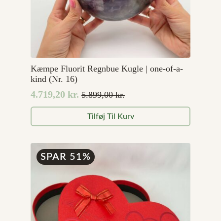
Kæmpe Fluorit Regnbue Kugle | one-of-a-
kind (Nr. 16)
4.719,20
kr.
5.899,00
kr.
Den
Den
oprindelige
aktuelle
Tilføj Til Kurv
pris
pris
var:
er:
5.899,00 kr..
4.719,20 kr..
SPAR 51%