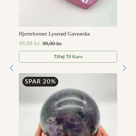
Hjerteformet Lyserød Gaveæske
49,00
kr.
99,00
kr.
Den
Den
oprindelige
aktuelle
Tilføj Til Kurv
pris
pris
var:
er:
99,00 kr..
49,00 kr..
SPAR 20%