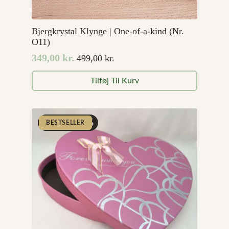
Bjergkrystal Klynge | One-of-a-kind (Nr.
O11)
349,00
kr.
499,00
kr.
Den
Den
oprindelige
aktuelle
Tilføj Til Kurv
pris
pris
var:
er:
499,00 kr..
349,00 kr..
SPAR 51%
BESTSELLER