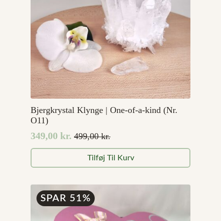
Bjergkrystal Klynge | One-of-a-kind (Nr.
O11)
349,00
kr.
499,00
kr.
Den
Den
oprindelige
aktuelle
Tilføj Til Kurv
pris
pris
var:
er:
499,00 kr..
349,00 kr..
SPAR 51%