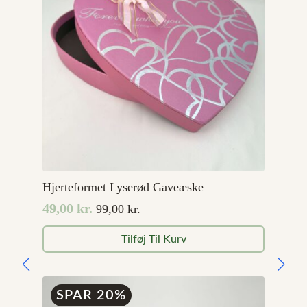
Hjerteformet Lyserød Gaveæske
49,00
kr.
99,00
kr.
Den
Den
oprindelige
aktuelle
Tilføj Til Kurv
pris
pris
var:
er:
99,00 kr..
49,00 kr..
SPAR 20%