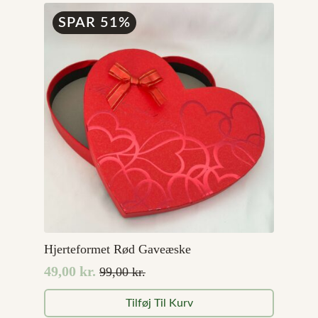
5.899,00 kr..
4.719,20 kr..
SPAR 51%
Hjerteformet Rød Gaveæske
49,00
kr.
99,00
kr.
Den
Den
oprindelige
aktuelle
Tilføj Til Kurv
pris
pris