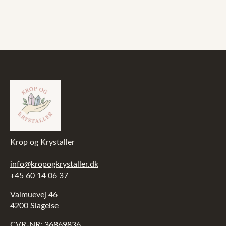
var:
er:
99,00 kr..
49,00 kr..
Krop og Krystaller
info@kropogkrystaller.dk
+45 60 14 06 37
Valmuevej 46
4200 Slagelse
CVR-NR: 36869836