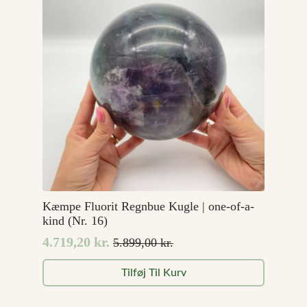
Kæmpe Fluorit Regnbue Kugle | one-of-a-
kind (Nr. 16)
4.719,20
kr.
5.899,00
kr.
Den
Den
oprindelige
aktuelle
Tilføj Til Kurv
pris
pris
var:
er: