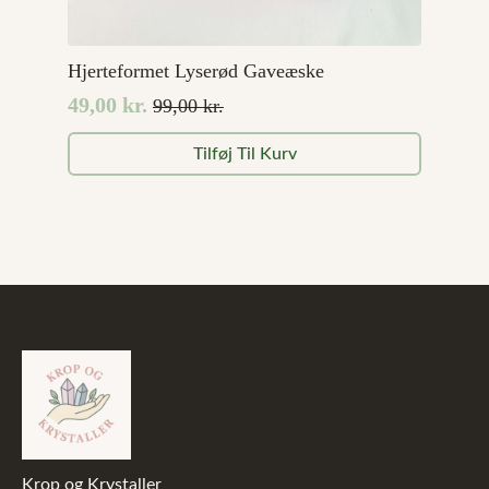
Hjerteformet Lyserød Gaveæske
49,00
kr.
99,00
kr.
Den
Den
oprindelige
aktuelle
Tilføj Til Kurv
pris
pris
var:
er:
99,00 kr..
49,00 kr..
Krop og Krystaller