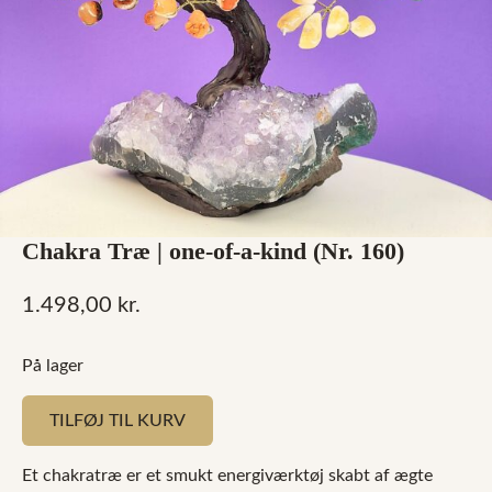
Chakra Træ | one-of-a-kind (Nr. 160)
1.498,00
kr.
På lager
TILFØJ TIL KURV
Et chakratræ er et smukt energiværktøj skabt af ægte