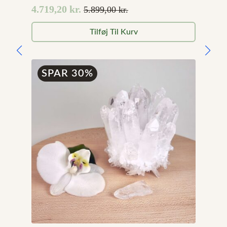
4.719,20
kr.
5.899,00
kr.
Den
Den
oprindelige
aktuelle
Tilføj Til Kurv
pris
pris
var:
er:
5.899,00 kr..
4.719,20 kr..
SPAR 30%