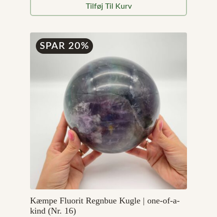
oprindelige
aktuelle
Tilføj Til Kurv
pris
pris
var:
er:
99,00 kr..
49,00 kr..
SPAR 20%
Kæmpe Fluorit Regnbue Kugle | one-of-a-
kind (Nr. 16)