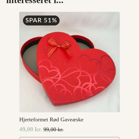
SPAR 51%
Hjerteformet Rød Gaveæske
49,00
kr.
99,00
kr.
Den
Den