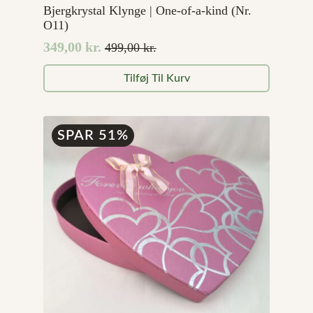
Bjergkrystal Klynge | One-of-a-kind (Nr.
O11)
349,00
kr.
499,00
kr.
Den
Den
oprindelige
aktuelle
Tilføj Til Kurv
pris
pris
var:
er:
499,00 kr..
349,00 kr..
SPAR 51%