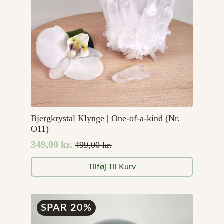
Bjergkrystal Klynge | One-of-a-kind (Nr.
O11)
349,00
kr.
499,00
kr.
Den
Den
oprindelige
aktuelle
Tilføj Til Kurv
pris
pris
var:
er:
499,00 kr..
349,00 kr..
SPAR 20%