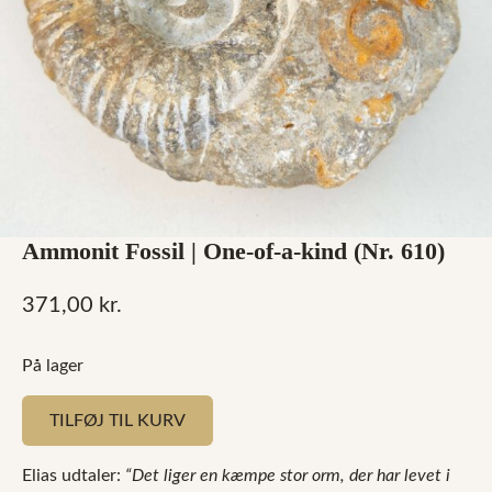
Ammonit Fossil | One-of-a-kind (Nr. 610)
371,00
kr.
På lager
TILFØJ TIL KURV
Elias udtaler:
“Det liger en kæmpe stor orm, der har levet i