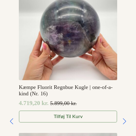
Kæmpe Fluorit Regnbue Kugle | one-of-a-
kind (Nr. 16)
4.719,20
kr.
5.899,00
kr.
Den
Den
oprindelige
aktuelle
Tilføj Til Kurv
pris
pris
var:
er:
5.899,00 kr..
4.719,20 kr..