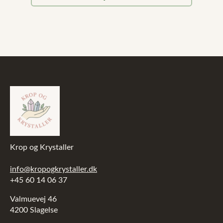
pris
pris
var:
er:
99,00 kr..
49,00 kr..
Krop og Krystaller
info@kropogkrystaller.dk
+45 60 14 06 37
Valmuevej 46
4200 Slagelse