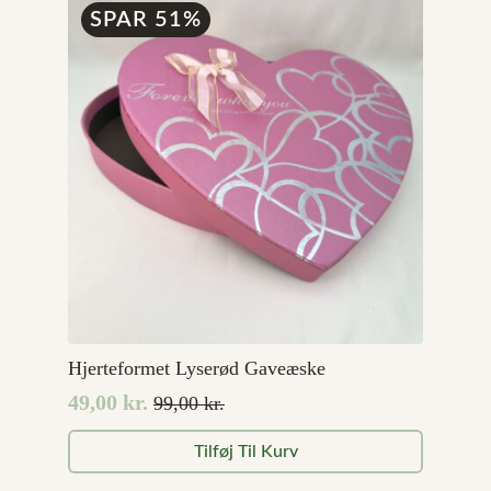
SPAR 51%
Hjerteformet Lyserød Gaveæske
49,00
kr.
99,00
kr.
Den
Den
oprindelige
aktuelle
Tilføj Til Kurv
pris
pris