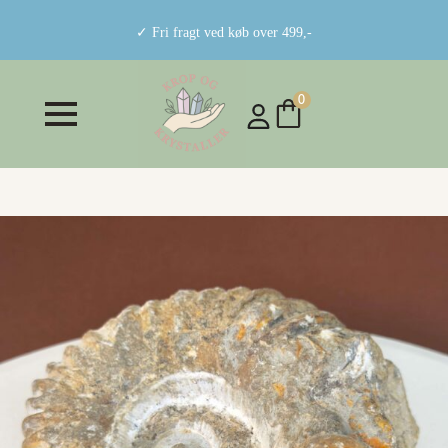
✓ Fri fragt ved køb over 499,-
0