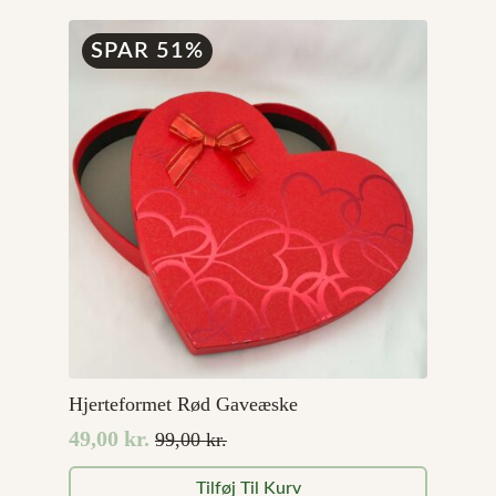
var:
er:
99,00 kr..
49,00 kr..
SPAR 51%
Hjerteformet Rød Gaveæske
49,00
kr.
99,00
kr.
Den
Den
oprindelige
aktuelle
Tilføj Til Kurv