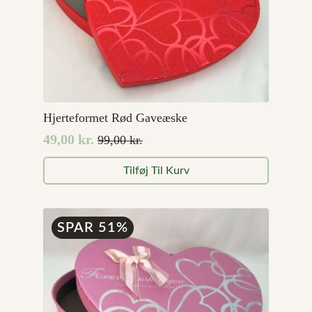
Hjerteformet Rød Gaveæske
49,00
kr.
99,00
kr.
Den
Den
oprindelige
aktuelle
Tilføj Til Kurv
pris
pris
var:
er:
99,00 kr..
49,00 kr..
SPAR 51%